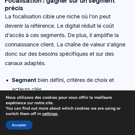
Focalisation : gagner sur un segment
précis
La focalisation cible une niche où l’on peut
devenir la référence. Le digital réduit le coût
d’accès à ces segments. De plus, il amplifie la
connaissance client. La chaîne de valeur s’aligne
donc sur des besoins spécifiques et sur des
canaux adaptés.
Segment
bien défini, critères de choix et
acteurs clés.
Nous utilisons des cookies pour vous offrir la meilleure
Offre
dédiée, preuves de valeur et contenus
expérience sur notre site.
You can find out more about which cookies we are using or
ciblés.
switch them off in
settings
.
Canaux
spécialisés et partenariats d’influence.
Accepter
Service
sur‑mesure, SLA adaptés et reporting