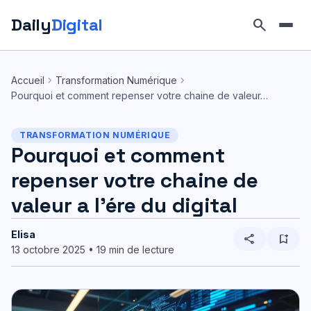
Daily
Digital
search
Aller
au
chevron_right
chevron_right
Accueil
Transformation Numérique
contenu
Pourquoi et comment repenser votre chaine de valeur…
TRANSFORMATION NUMÉRIQUE
Pourquoi et comment
repenser votre chaine de
valeur a l’ére du digital
Elisa
share
bookmark_add
13 octobre 2025 • 19 min de lecture