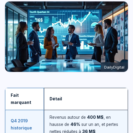
DailyDigital
Fait
Détail
marquant
Revenus autour de
400 M$
, en
Q4 2019
hausse de
46%
sur un an, et pertes
historique
nettes réduites à
36 M$