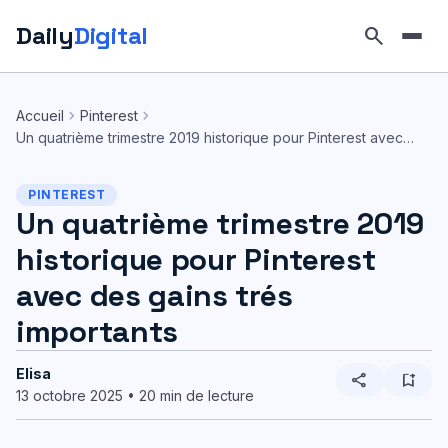
Daily
Digital
search
Aller
au
chevron_right
chevron_right
Accueil
Pinterest
contenu
Un quatrième trimestre 2019 historique pour Pinterest avec…
PINTEREST
Un quatrième trimestre 2019
historique pour Pinterest
avec des gains trés
importants
Elisa
share
bookmark_add
13 octobre 2025 • 20 min de lecture