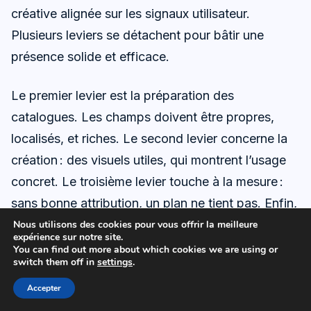
créative alignée sur les signaux utilisateur.
Plusieurs leviers se détachent pour bâtir une
présence solide et efficace.
Le premier levier est la préparation des
catalogues. Les champs doivent être propres,
localisés, et riches. Le second levier concerne la
création : des visuels utiles, qui montrent l’usage
concret. Le troisième levier touche à la mesure :
sans bonne attribution, un plan ne tient pas. Enfin,
l’orchestration cross-canal consolide les
Nous utilisons des cookies pour vous offrir la meilleure
expérience sur notre site.
apprentissages, du référencement naturel aux
You can find out more about which cookies we are using or
switch them off in
settings
.
vidéos tutoriels.
Accepter
Plan d’action recommandé