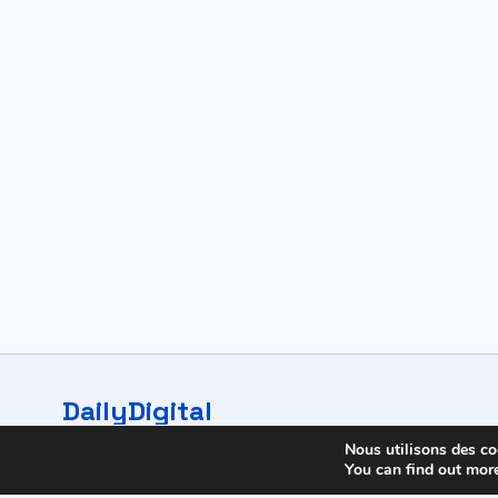
DailyDigital
© 2026 DailyDigital. Tous droits réservés.
Nous utilisons des coo
You can find out mor