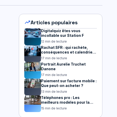
trending_up
Articles populaires
Digitalquiz êtes vous
incollable sur Station F
12 min de lecture
Rachat SFR : qui rachète,
conséquences et calendrier
2026
17 min de lecture
Portrait Aurelie Truchet
Danone
17 min de lecture
Paiement sur facture mobile :
Que peut-on acheter ?
13 min de lecture
Téléphones pro : Les
meilleurs modèles pour la
productivité
15 min de lecture