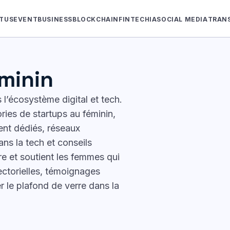
TUS
EVENT
BUSINESS
BLOCKCHAIN
FINTECH
IA
SOCIAL MEDIA
TRAN
minin
 l’écosystème digital et tech.
ories de startups au féminin,
nt dédiés, réseaux
ans la tech et conseils
re et soutient les femmes qui
sectorielles, témoignages
r le plafond de verre dans la