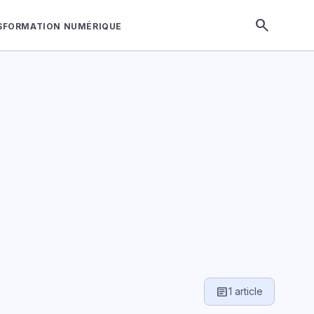
search
SFORMATION NUMÉRIQUE
article
1 article