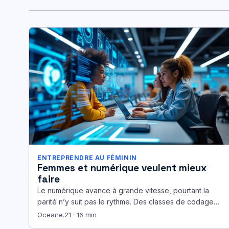
ENTREPRENDRE AU FÉMININ
Femmes et numérique veulent mieux
faire
Le numérique avance à grande vitesse, pourtant la
parité n’y suit pas le rythme. Des classes de codage
jusqu’aux comités…
Oceane.21 · 16 min