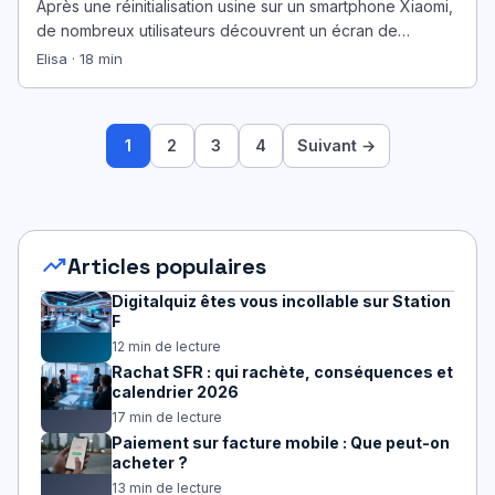
Après une réinitialisation usine sur un smartphone Xiaomi,
de nombreux utilisateurs découvrent un écran de
vérification bloquant l’accès. Ce mécanisme,…
Elisa · 18 min
1
2
3
4
Suivant →
trending_up
Articles populaires
Digitalquiz êtes vous incollable sur Station
F
12 min de lecture
Rachat SFR : qui rachète, conséquences et
calendrier 2026
17 min de lecture
Paiement sur facture mobile : Que peut-on
acheter ?
13 min de lecture