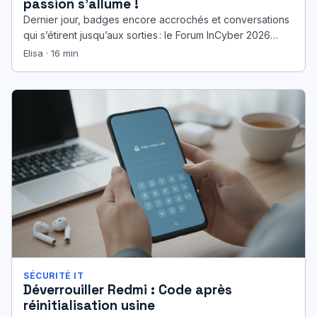
passion s’allume !
Dernier jour, badges encore accrochés et conversations
qui s’étirent jusqu’aux sorties : le Forum InCyber 2026
s’achève dans une énergie rare.…
Elisa · 16 min
SÉCURITÉ IT
Déverrouiller Redmi : Code après
réinitialisation usine