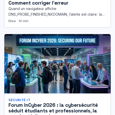
Comment corriger l’erreur
Quand un navigateur affiche
DNS_PROBE_FINISHED_NXDOMAIN, l’alerte est claire : la
correspondance entre un nom de domaine et son
Elisa · 14 min
adresse IP a…
SÉCURITÉ IT
Forum InCyber 2026 : la cybersécurité
séduit étudiants et professionnels, la