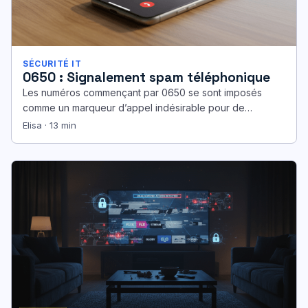
SÉCURITÉ IT
0650 : Signalement spam téléphonique
Les numéros commençant par 0650 se sont imposés
comme un marqueur d’appel indésirable pour de
nombreux utilisateurs. Les chiffres sont…
Elisa · 13 min