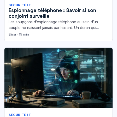
SÉCURITÉ IT
Espionnage téléphone : Savoir si son
conjoint surveille
Les soupçons d’espionnage téléphone au sein d’un
couple ne naissent jamais par hasard. Un écran qui
s’allume seul, une batterie…
Elisa · 15 min
SÉCURITÉ IT