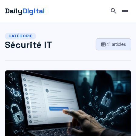
Daily
Digital
search
Aller
au
CATÉGORIE
contenu
Sécurité IT
article
41 articles