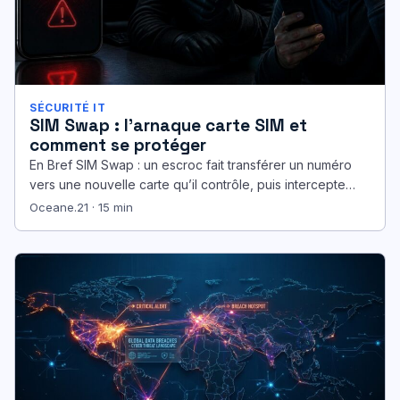
SÉCURITÉ IT
SIM Swap : l’arnaque carte SIM et
comment se protéger
En Bref SIM Swap : un escroc fait transférer un numéro
vers une nouvelle carte qu’il contrôle, puis intercepte
appels…
Oceane.21 · 15 min