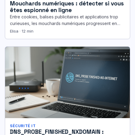
Mouchards numériques : détecter si vous
êtes espionné en ligne
Entre cookies, balises publicitaires et applications trop
curieuses, les mouchards numériques progressent en
silence. Des signaux concrets existent pourtant pour…
Elisa · 12 min
SÉCURITÉ IT
DNS_PROBE_FINISHED_NXDOMAIN :