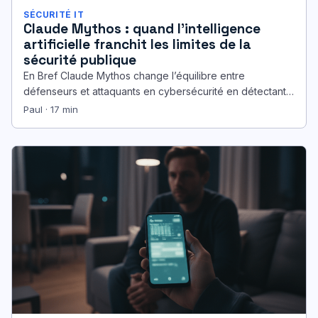
SÉCURITÉ IT
Claude Mythos : quand l’intelligence
artificielle franchit les limites de la
sécurité publique
En Bref Claude Mythos change l’équilibre entre
défenseurs et attaquants en cybersécurité en détectant
des milliers de zero-days en quelques…
Paul · 17 min