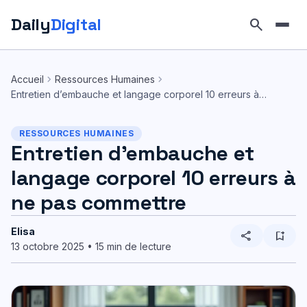
Daily
Digital
search
Aller
au
chevron_right
chevron_right
Accueil
Ressources Humaines
contenu
Entretien d’embauche et langage corporel 10 erreurs à…
RESSOURCES HUMAINES
Entretien d’embauche et
langage corporel 10 erreurs à
ne pas commettre
Elisa
share
bookmark_add
13 octobre 2025 • 15 min de lecture