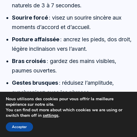
naturels de 3 à 7 secondes.
Sourire forcé
: visez un sourire sincère aux
moments d’accord et d’accueil.
Posture affaissée
: ancrez les pieds, dos droit,
légère inclinaison vers l’avant.
Bras croisés
: gardez des mains visibles,
paumes ouvertes.
Gestes brusques
: réduisez l’amplitude,
synchronisez avec les phrases.
Nous utilisons des cookies pour vous offrir la meilleure
Jouer avec un objet
: retirez les distractions
expérience sur notre site.
You can find out more about which cookies we are using or
de la table.
switch them off in
settings
.
Tics nerveux
: repérez-les en vidéo et
Accepter
remplacez-les par une respiration.