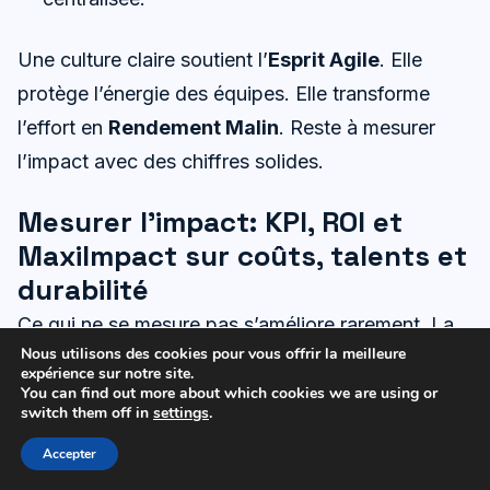
Une culture claire soutient l’
Esprit Agile
. Elle
protège l’énergie des équipes. Elle transforme
l’effort en
Rendement Malin
. Reste à mesurer
l’impact avec des chiffres solides.
Mesurer l’impact: KPI, ROI et
MaxiImpact sur coûts, talents et
durabilité
Ce qui ne se mesure pas s’améliore rarement. La
Nous utilisons des cookies pour vous offrir la meilleure
transformation “Work Smart” gagne en crédibilité
expérience sur notre site.
lorsqu’elle s’appuie sur des chiffres. Les métriques
You can find out more about which cookies we are using or
switch them off in
settings
.
doivent rester peu nombreuses et parlantes. Elles
Accepter
couvrent le temps, la qualité, le coût et