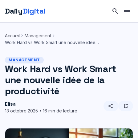
Daily
Digital
search
Aller
au
chevron_right
chevron_right
Accueil
Management
contenu
Work Hard vs Work Smart une nouvelle idée…
MANAGEMENT
Work Hard vs Work Smart
une nouvelle idée de la
productivité
Elisa
share
bookmark_add
13 octobre 2025 • 16 min de lecture