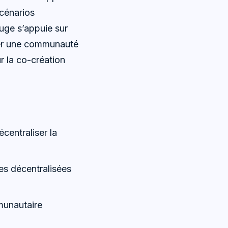
scénarios
ouge s’appuie sur
cer une communauté
 la co-création
écentraliser la
es décentralisées
munautaire