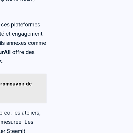
e ces plateformes
lité et engagement
utils annexes comme
rAll
offre des
s.
promouvoir de
eo, les ateliers,
n mesurée. Les
ser Steemit