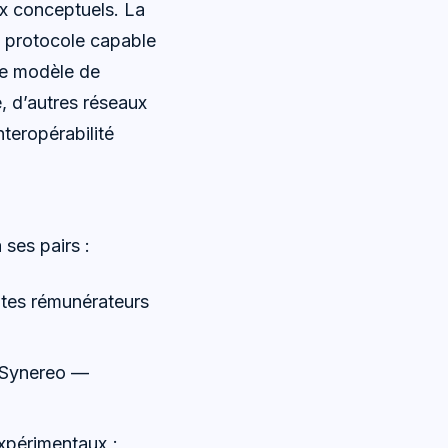
ix conceptuels. La
n protocole capable
ple modèle de
e, d’autres réseaux
interopérabilité
 ses pairs :
otes rémunérateurs
; Synereo —
périmentaux ;