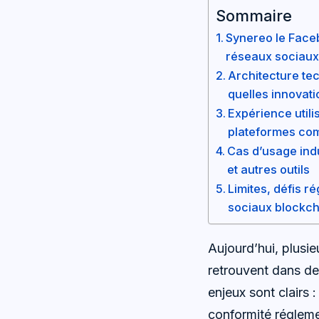
Sommaire
Synereo le Faceb
réseaux sociaux
Architecture te
quelles innovat
Expérience util
plateformes co
Cas d’usage indu
et autres outils
Limites, défis r
sociaux blockch
Aujourd’hui, plusi
retrouvent dans d
enjeux sont clairs 
conformité réglemen