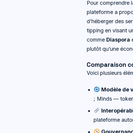
Pour comprendre la
plateforme a propo
d’héberger des ser
tipping en visant u
comme
Diaspora
plutôt qu’une écon
Comparaison co
Voici plusieurs élé
Modèle de v
; Minds — tokens
Interopérabi
plateforme auto
Gouvernan