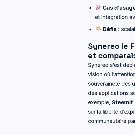
Cas d’usag
et intégration 
Défis
: scala
Synereo le F
et comparai
Synereo s’est décl
vision où l’attenti
souveraineté des ut
des applications s
exemple,
Steemit
sur la liberté d’exp
communautaire par