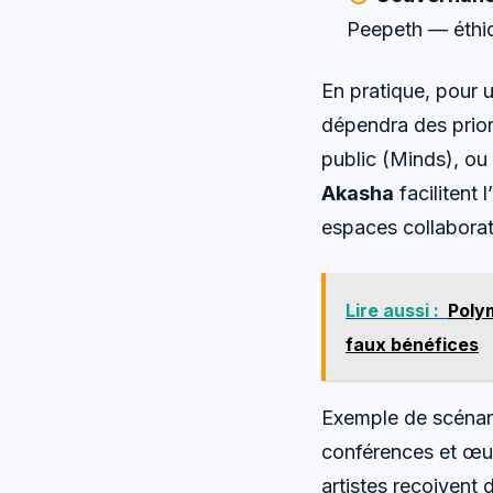
Peepeth — éthiq
En pratique, pour
dépendra des priori
public (Minds), ou
Akasha
facilitent 
espaces collaborat
Lire aussi :
Poly
faux bénéfices
Exemple de scénari
conférences et œuv
artistes reçoivent 