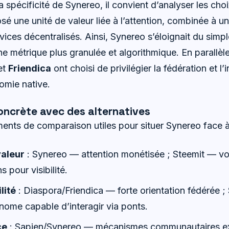
 spécificité de Synereo, il convient d’analyser les cho
sé une unité de valeur liée à l’attention, combinée à u
vices décentralisés. Ainsi, Synereo s’éloignait du sim
ne métrique plus granulée et algorithmique. En parallèl
et
Friendica
ont choisi de privilégier la fédération et l’
omie native.
ncrète avec des alternatives
ments de comparaison utiles pour situer Synereo face à
aleur
: Synereo — attention monétisée ; Steemit — v
 pour visibilité.
lité
: Diaspora/Friendica — forte orientation fédérée 
nome capable d’interagir via ponts.
ce
: Sapien/Synereo — mécanismes communautaires ex