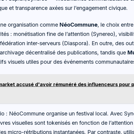
ue et transparence axées sur l’engagement civique.
 une organisation comme
NéoCommune
, le choix entr
tés : monétisation fine de l’attention (Synereo), visibi
 fédération inter-serveurs (Diaspora). En outre, des o
l’archivage décentralisé des publications, tandis que
Mu
ifs visuels utiles pour des événements communautaire
market accusé d'avoir rémunéré des influenceurs pour 
o : NéoCommune organise un festival local. Avec Syner
res visuelles sont tokenisés en fonction de l’attentio
des micro-rétributions instantanées. Par contraste, utili