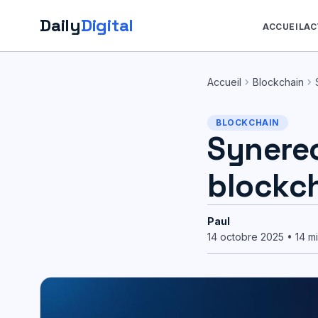
Daily
Digital
ACCUEIL
AC
Aller
au
chevron_right
chevron_right
Accueil
Blockchain
contenu
BLOCKCHAIN
Synereo
blockc
Paul
14 octobre 2025 • 14 mi