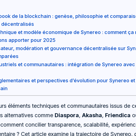
ook de la blockchain : genèse, philosophie et comparais
 décentralisés
chnique et modèle économique de Synereo : comment ça
ions apporter pour 2025
isateur, modération et gouvernance décentralisée sur Syn
mparées
striels et communautaires : intégration de Synereo avec 
églementaires et perspectives d’évolution pour Synereo et
ain
eurs éléments techniques et communautaires issus de
es alternatives comme
Diaspora
,
Akasha
,
Friendica
o
: comment concilier transparence, scalabilité, expérience
taire ? Cet article examine la trajectoire de Synereo, 