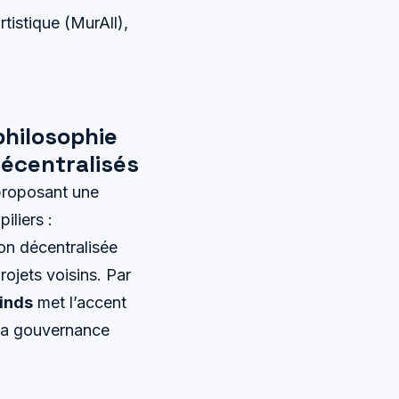
tistique (MurAll),
philosophie
écentralisés
 proposant une
iliers :
ion décentralisée
ojets voisins. Par
inds
met l’accent
e la gouvernance