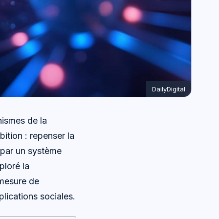
DailyDigital
nismes de la
ition : repenser la
 par un système
ploré la
 mesure de
lications sociales.