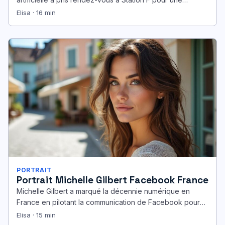
séquence intense: la France…
Elisa · 16 min
PORTRAIT
Portrait Michelle Gilbert Facebook France
Michelle Gilbert a marqué la décennie numérique en
France en pilotant la communication de Facebook pour
l’Hexagone et l’Europe du…
Elisa · 15 min