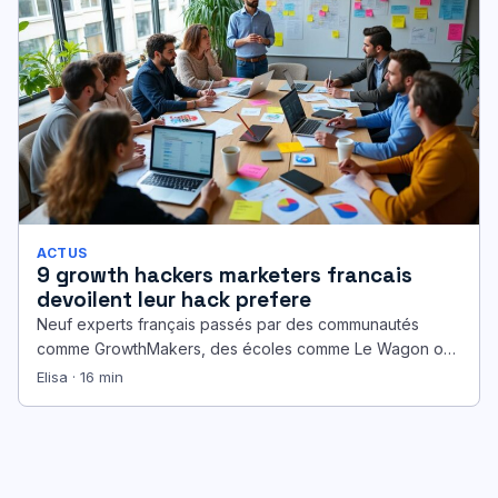
ACTUS
9 growth hackers marketers francais
devoilent leur hack prefere
Neuf experts français passés par des communautés
comme GrowthMakers, des écoles comme Le Wagon ou
des accélérateurs tels que Schoolab…
Elisa · 16 min