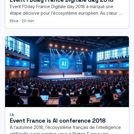
Event FDday France Digitale day 2018 a marqué une
étape décisive pour l’écosystème européen. Au cœur du
Musée des Arts…
Elisa · 20 min
IA
Event France is AI conference 2018
À l’automne 2018, l’écosystème français de l’intelligence
artificielle a pris rendez-vous à Station F pour une