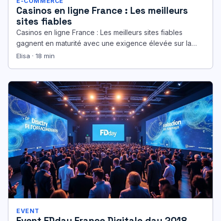
E-COMMERCE
Casinos en ligne France : Les meilleurs
sites fiables
Casinos en ligne France : Les meilleurs sites fiables
gagnent en maturité avec une exigence élevée sur la
sécurité, l’équité…
Elisa · 18 min
EVENT
Event FDday France Digitale day 2018