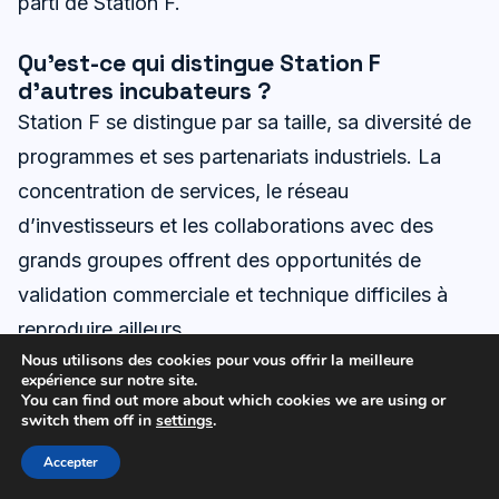
parti de Station F.
Qu’est-ce qui distingue Station F
d’autres incubateurs ?
Station F se distingue par sa taille, sa diversité de
programmes et ses partenariats industriels. La
concentration de services, le réseau
d’investisseurs et les collaborations avec des
grands groupes offrent des opportunités de
validation commerciale et technique difficiles à
reproduire ailleurs.
Nous utilisons des cookies pour vous offrir la meilleure
expérience sur notre site.
Quels services cloud sont courants parmi
You can find out more about which cookies we are using or
les startups de Station F ?
switch them off in
settings
.
Les startups utilisent principalement
AWS
et
Accepter
Microsoft Azure
pour l’infrastructure. Ces