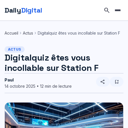
Daily
Digital
search
Aller
au
chevron_right
chevron_right
Accueil
Actus
Digitalquiz êtes vous incollable sur Station F
contenu
ACTUS
Digitalquiz êtes vous
incollable sur Station F
Paul
share
bookmark_add
14 octobre 2025 • 12 min de lecture