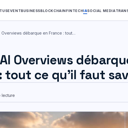
TUS
EVENT
BUSINESS
BLOCKCHAIN
FINTECH
IA
SOCIAL MEDIA
TRAN
I Overviews débarque en France : tout…
AI Overviews débarqu
 tout ce qu’il faut sav
e lecture