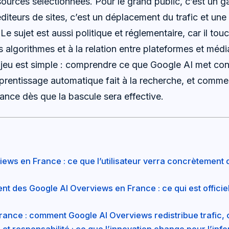
rces sélectionnées. Pour le grand public, c’est un g
éditeurs de sites, c’est un déplacement du trafic et une
. Le sujet est aussi politique et réglementaire, car il to
 algorithmes et à la relation entre plateformes et méd
l’enjeu est simple : comprendre ce que Google AI met co
apprentissage automatique fait à la recherche, et comm
ance dès que la bascule sera effective.
iews en France : ce que l’utilisateur verra concrètement
t des Google AI Overviews en France : ce qui est officiel
ance : comment Google AI Overviews redistribue trafic, cli
rs et responsabilité : ce que l’innovation change pour l’inf