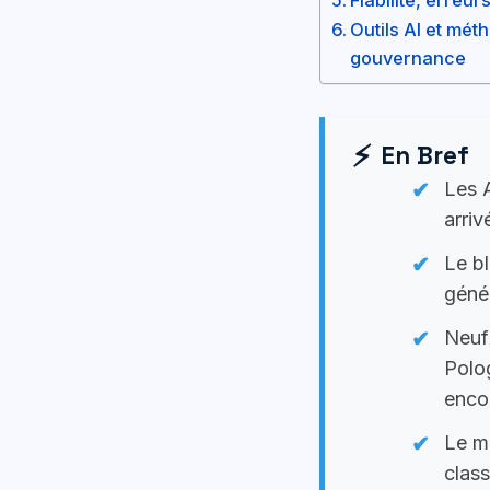
Outils AI et mét
gouvernance
En Bref
Les 
arri
Le b
géné
Neuf 
Polog
enco
Le m
class