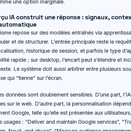
omme une option marginale.
u IA construit une réponse : signaux, contex
 automatique
sme repose sur des modèles entraînés via apprentiss
ler et de structurer. L’entrée principale reste la requê
calisation, historique de session, et parfois le type d’a
ibilité rapide ; sur desktop, l’encart peut s’étendre et i
xte. Le système doit aussi arbitrer entre plusieurs sou
e qui “tienne” sur l’écran.
s données sont doublement sensibles. D’une part, l’IA
es sur le web. D’autre part, la personnalisation dépen
t Google, telle qu’elle est présentée aux utilisateurs
rs usages : “Deliver and maintain Google services”, “T
pam, fraud, and abuse”, “Measure audience engagement