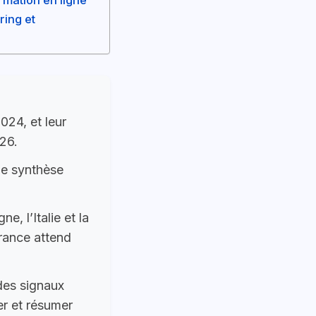
ring et
024, et leur
26.
ne synthèse
, l’Italie et la
France attend
des signaux
er et résumer