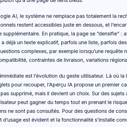
plutôt qu’à une page de liens bleus.
ogle AI, le système ne remplace pas totalement la rec
tionnels restent accessibles juste en dessous, et l’enc
upplémentaire. En pratique, la page se “densifie” :
eur a déjà un texte explicatif, parfois une liste, parfois 
questions complexes, par exemple lorsqu’une requête n
ompatibilité, contraintes de livraison, variations régiona
édiate est l’évolution du geste utilisateur. Là où la l
nglets pour recouper, l’Aperçu IA propose un premier c
as supprimé, mais il devient un choix. Sur des sujets 
utilisateur peut gagner du temps tout en prenant le risq
s liens ne sont pas consultés. Pour des questions de co
t d’usage est évident et la fonctionnalité s’installe c