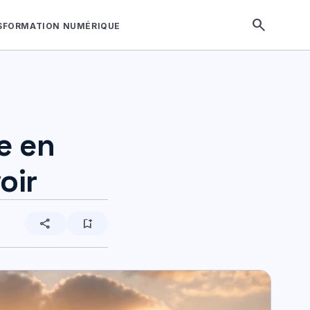
search
SFORMATION NUMÉRIQUE
e en
oir
share
bookmark_add