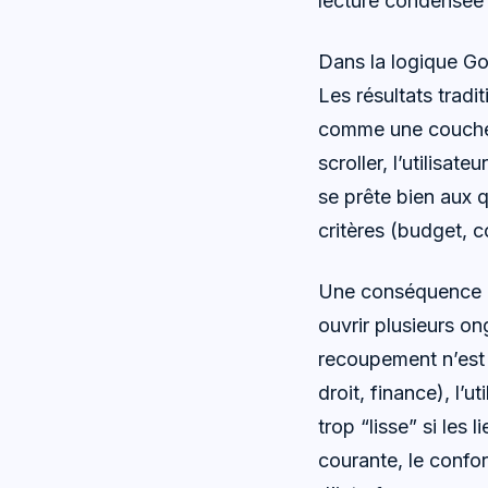
lecture condensée 
Dans la logique Go
Les résultats tradi
comme une couche s
scroller, l’utilisat
se prête bien aux 
critères (budget, c
Une conséquence imm
ouvrir plusieurs o
recoupement n’est p
droit, finance), l’
trop “lisse” si le
courante, le confor