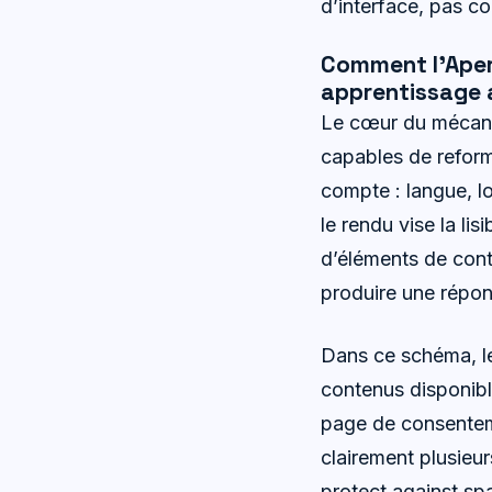
d’interface, pas c
Comment l’Aperç
apprentissage
Le cœur du mécani
capables de reformu
compte : langue, lo
le rendu vise la lis
d’éléments de conte
produire une répons
Dans ce schéma, le
contenus disponibl
page de consentemen
clairement plusieu
protect against s