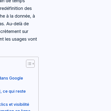
ain de temps
 redéfinition des
uche à la donnée, à
ias. Au-delà de
ncrètement sur
ent les usages vont
 dans Google
, ce qui reste
cs et visibilité
ormation en ligne