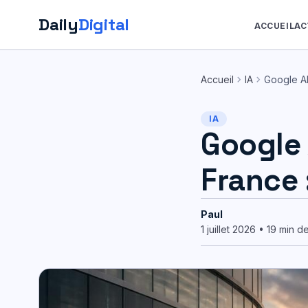
Daily
Digital
ACCUEIL
AC
Aller
au
chevron_right
chevron_right
Accueil
IA
Google A
contenu
IA
Google 
France :
Paul
1 juillet 2026 • 19 min d