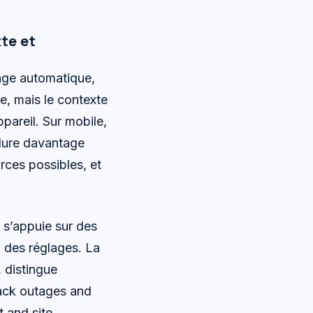
te et
age automatique,
te, mais le contexte
ppareil. Sur mobile,
nclure davantage
rces possibles, et
 s’appuie sur des
d des réglages. La
, distingue
rack outages and
 and site