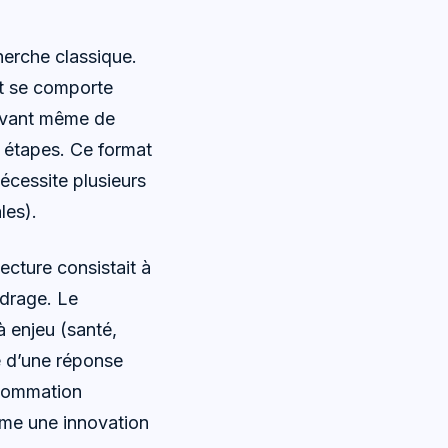
herche classique.
art se comporte
 avant même de
des étapes. Ce format
écessite plusieurs
les).
ecture consistait à
adrage. Le
à enjeu (santé,
ue d’une réponse
nsommation
omme une innovation