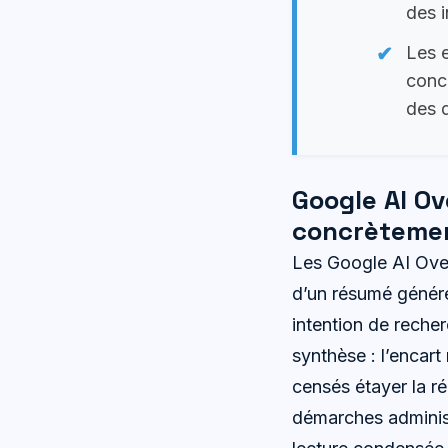
des i
Les e
concu
des d
Google AI Ov
concrètemen
Les Google AI Overv
d’un résumé généré 
intention de recher
synthèse : l’encart
censés étayer la r
démarches administ