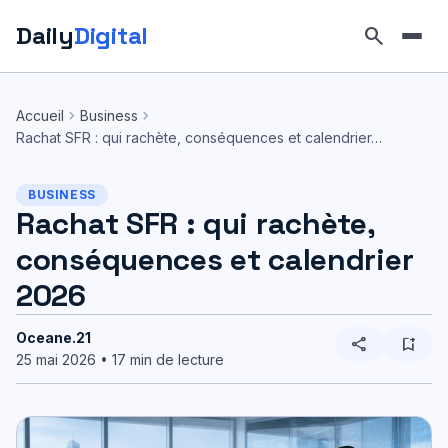
Daily
Digital
search
Aller
au
chevron_right
chevron_right
Accueil
Business
contenu
Rachat SFR : qui rachète, conséquences et calendrier…
BUSINESS
Rachat SFR : qui rachète,
conséquences et calendrier
2026
Oceane.21
share
bookmark_add
25 mai 2026 • 17 min de lecture