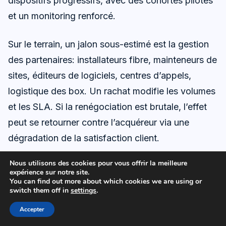
dispositifs progressifs, avec des cohortes pilotes
et un monitoring renforcé.
Sur le terrain, un jalon sous-estimé est la gestion
des partenaires: installateurs fibre, mainteneurs de
sites, éditeurs de logiciels, centres d’appels,
logistique des box. Un rachat modifie les volumes
et les SLA. Si la renégociation est brutale, l’effet
peut se retourner contre l’acquéreur via une
dégradation de la satisfaction client.
Nous utilisons des cookies pour vous offrir la meilleure
Enfin, un calendrier doit intégrer les
expérience sur notre site.
You can find out more about which cookies we are using or
communications obligatoires et les droits des
switch them off in
settings
.
consommateurs, notamment sur les changements
Accepter
contractuels. Les opérateurs sont encadrés sur