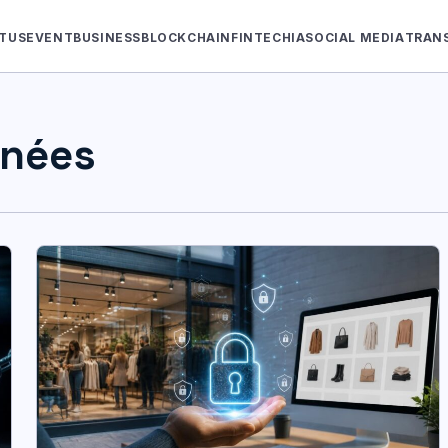
TUS
EVENT
BUSINESS
BLOCKCHAIN
FINTECH
IA
SOCIAL MEDIA
TRAN
nnées