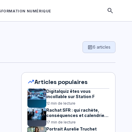
search
SFORMATION NUMÉRIQUE
article
6 articles
trending_up
Articles populaires
Digitalquiz êtes vous
incollable sur Station F
12 min de lecture
Rachat SFR : qui rachète,
conséquences et calendrier
2026
17 min de lecture
Portrait Aurelie Truchet