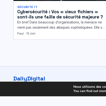
SÉCURITÉ IT
Cybersécurité : Vos « vieux fichiers »
sont-ils une faille de sécurité majeure ?
En bref Dans beaucoup d’organisations, la menace ne
vient pas seulement des attaques sophistiquées. Elle se
cache aussi dans les…
Paul · 15 min
DailyDigital
© 2026 DailyDigital. Tous droits réservés.
Nous utilisons des coo
You can find out mor