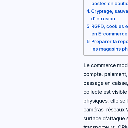
postes en bouti
Cryptage, sauveg
d’intrusion
RGPD, cookies e
en E-commerce
Préparer la répo
les magasins p
Le commerce moder
compte, paiement, 
passage en caisse,
collecte est visibl
physiques, elle se 
caméras, réseaux W
surface d’attaque 
transporteurs, CRM