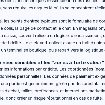
les décisions techniques ressemblent à des rustines : un
à, sans réduire les risques là où ils se concentrent réell
 les points d’entrée typiques sont le formulaire de co
de colis, la page de contact et le chat. En magasins phy
la caisse, souvent reliée à un logiciel d’encaissement,
de fidélité. Le click-and-collect ajoute un trait d’un
un terminal en boutique, puis repart vers la logistique e
onnées sensibles et les “zones à forte valeur”
sser les informations par criticité. Les coordonnées (nom
 données personnelles. Les données de paiement exig
une partie est généralement gérée par des prestatair
s d’achat, tailles, préférences, et interactions market
e, donc créer un risque réputationnel en cas de fuite.