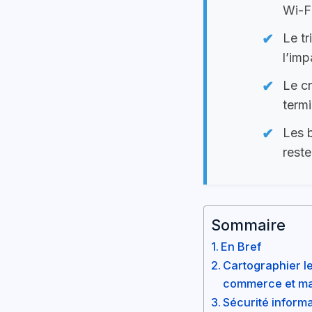
Wi-Fi
Le tr
l’imp
Le cr
term
Les b
reste
Sommaire
En Bref
Cartographier l
commerce et ma
Sécurité informa