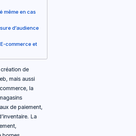
ité même en cas
mesure d’audience
 l’E-commerce et
création de
eb, mais aussi
E-commerce, la
s magasins
inaux de paiement,
’inventaire. La
iement,
e bornes