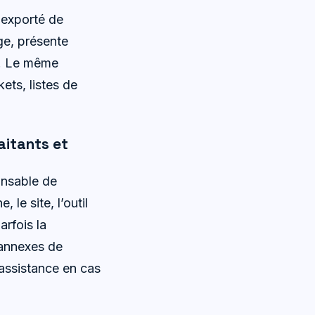
r exporté de
ge, présente
t. Le même
ets, listes de
aitants et
onsable de
 le site, l’outil
arfois la
 annexes de
d’assistance en cas