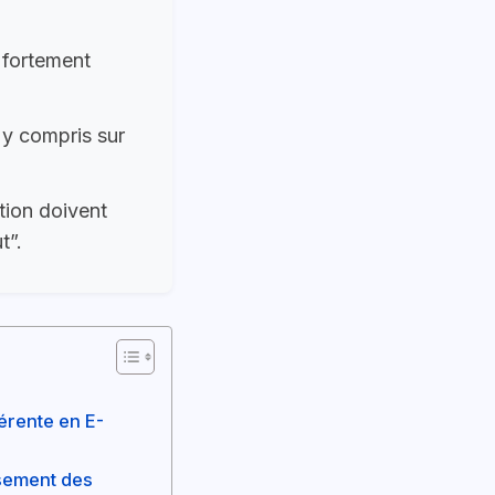
t fortement
 y compris sur
tion doivent
t”.
érente en E-
ssement des