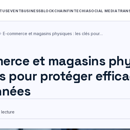
TUS
EVENT
BUSINESS
BLOCKCHAIN
FINTECH
IA
SOCIAL MEDIA
TRAN
ron_right
E-commerce et magasins physiques : les clés pour…
erce et magasins ph
lés pour protéger effi
nnées
 lecture