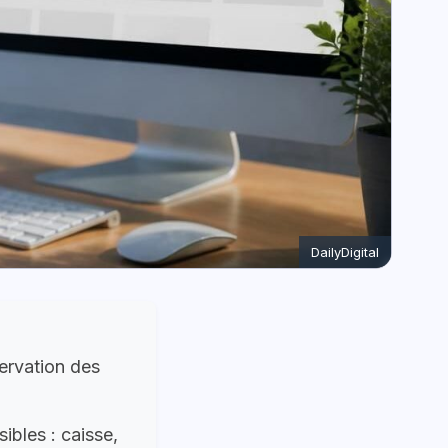
DailyDigital
servation des
ibles : caisse,