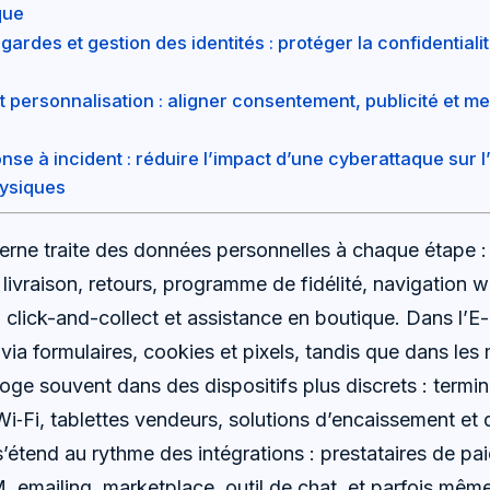
que
ardes et gestion des identités : protéger la confidential
t personnalisation : aligner consentement, publicité et 
nse à incident : réduire l’impact d’une cyberattaque sur
hysiques
ne traite des données personnelles à chaque étape : 
livraison, retours, programme de fidélité, navigation w
 click-and-collect et assistance en boutique. Dans l’
e via formulaires, cookies et pixels, tandis que dans le
loge souvent dans des dispositifs plus discrets : term
i‑Fi, tablettes vendeurs, solutions d’encaissement et d
s’étend au rythme des intégrations : prestataires de pa
, emailing, marketplace, outil de chat, et parfois mêm