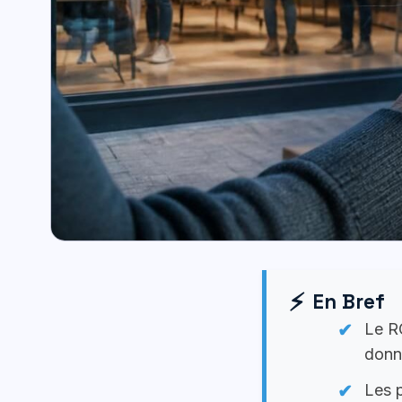
En Bref
Le RG
donn
Les p