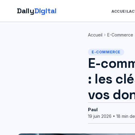
Daily
Digital
ACCUEIL
AC
Aller
au
chevron_right
chev
Accueil
E-Commerce
contenu
E-COMMERCE
E-comm
: les c
vos do
Paul
19 juin 2026 • 18 min de