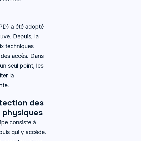
GPD) a été adopté
uve. Depuis, la
oix techniques
u des accès. Dans
n seul point, les
ter la
nte.
tection des
 physiques
ipe consiste à
 puis qui y accède.