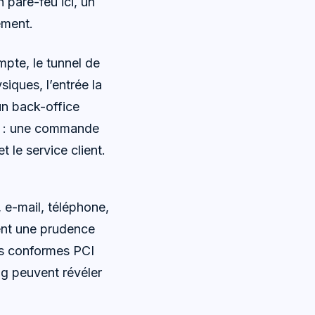
 pare-feu ici, un
ement.
mpte, le tunnel de
siques, l’entrée la
 un back-office
ion : une commande
t le service client.
, e-mail, téléphone,
ent une prudence
es conformes PCI
ing peuvent révéler