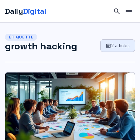
Daily
Digital
search
Aller
au
ÉTIQUETTE
contenu
growth hacking
article
2 articles