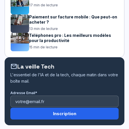
17 min de lecture
Paiement sur facture mobile : Que peut-on
acheter ?
13 min de lecture
Téléphones pro : Les meilleurs modèles
pour la productivité
15 min de lecture
mail
La veille Tech
L'essentiel de l'IA et de la tech, chaque matin dans votre
boîte mail.
Adresse Email*