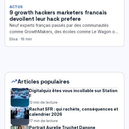
ACTUS
9 growth hackers marketers francais
devoilent leur hack prefere
Neuf experts français passés par des communautés
comme GrowthMakers, des écoles comme Le Wagon ou
des accélérateurs tels que Schoolab…
Elisa · 16 min
trending_up
Articles populaires
Digitalquiz êtes vous incollable sur Station
F
12 min de lecture
Rachat SFR : qui rachète, conséquences et
calendrier 2026
17 min de lecture
Portrait Aurelie Truchet Danone