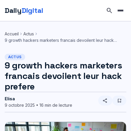
Daily
Digital
search
Aller
au
chevron_right
chevron_right
Accueil
Actus
contenu
9 growth hackers marketers francais devoilent leur hack…
ACTUS
9 growth hackers marketers
francais devoilent leur hack
prefere
Elisa
share
bookmark_add
9 octobre 2025 • 16 min de lecture