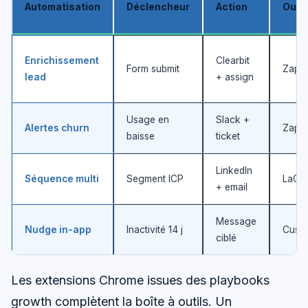
Automatisation
Déclencheur
Action
Outil
Enrichissement
Clearbit
Form submit
Zapie
lead
+ assign
Usage en
Slack +
Alertes churn
Zapie
baisse
ticket
LinkedIn
Séquence multi
Segment ICP
LaGr
+ email
Message
Nudge in-app
Inactivité 14 j
Custo
ciblé
Les extensions Chrome issues des playbooks
growth complètent la boîte à outils. Un