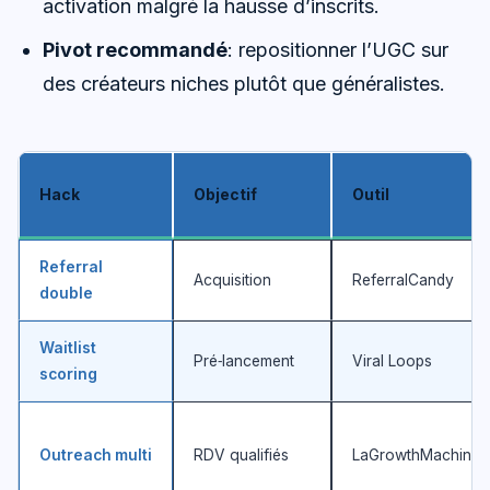
activation malgré la hausse d’inscrits.
Pivot recommandé
: repositionner l’UGC sur
des créateurs niches plutôt que généralistes.
Hack
Objectif
Outil
Referral
Acquisition
ReferralCandy
double
Waitlist
Pré‑lancement
Viral Loops
scoring
Outreach multi
RDV qualifiés
LaGrowthMachine