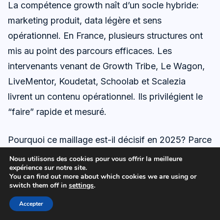
La compétence growth naît d’un socle hybride:
marketing produit, data légère et sens
opérationnel. En France, plusieurs structures ont
mis au point des parcours efficaces. Les
intervenants venant de Growth Tribe, Le Wagon,
LiveMentor, Koudetat, Schoolab et Scalezia
livrent un contenu opérationnel. Ils privilégient le
“faire” rapide et mesuré.
Pourquoi ce maillage est-il décisif en 2025? Parce
que l’environnement change vite et que les coûts
Nous utilisons des cookies pour vous offrir la meilleure
expérience sur notre site.
montent. Un praticien isolé itère moins vite qu’un
You can find out more about which cookies we are using or
réseau vivant. Les communautés comme
switch them off in
settings
.
GrowthMakers, ou des collectifs tels que Captain
Accepter
Marketing, compensent ce déficit d’exposition.