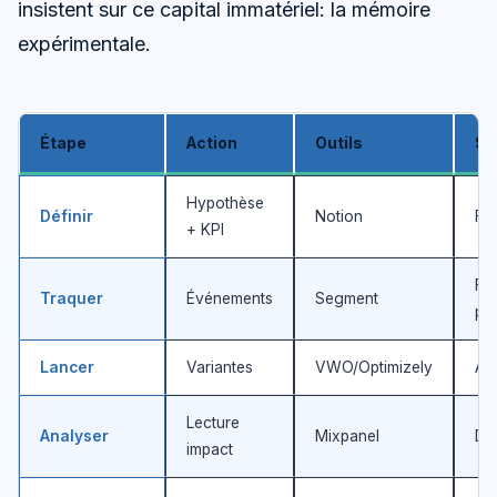
insistent sur ce capital immatériel: la mémoire
expérimentale.
Étape
Action
Outils
So
Hypothèse
Définir
Notion
Fic
+ KPI
Fl
Traquer
Événements
Segment
pr
Lancer
Variantes
VWO/Optimizely
A/B
Lecture
Analyser
Mixpanel
Dé
impact