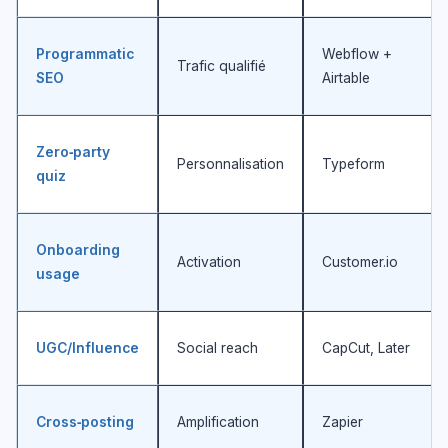
Programmatic
Webflow +
Trafic qualifié
SEO
Airtable
Zero‑party
Personnalisation
Typeform
quiz
Onboarding
Activation
Customer.io
usage
UGC/Influence
Social reach
CapCut, Later
Cross‑posting
Amplification
Zapier