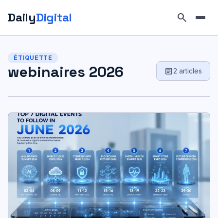
Daily
Digital
search
Aller
au
ÉTIQUETTE
contenu
webinaires 2026
article
2 articles