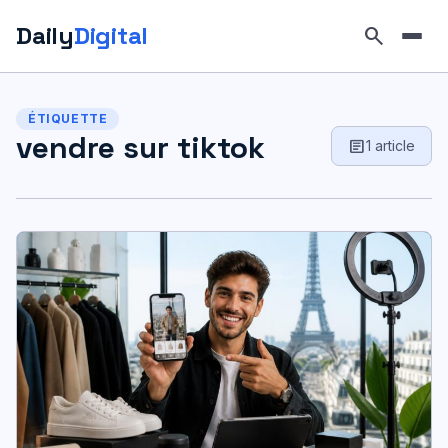
Daily
Digital
search
Aller
au
ÉTIQUETTE
contenu
vendre sur tiktok
article
1 article