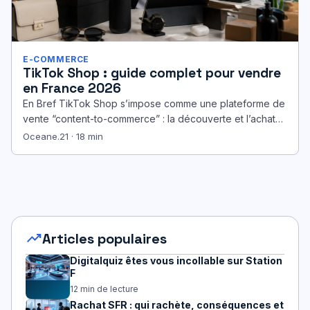
E-COMMERCE
TikTok Shop : guide complet pour vendre
en France 2026
En Bref TikTok Shop s’impose comme une plateforme de
vente “content-to-commerce” : la découverte et l’achat
se font sans quitter…
Oceane.21 · 18 min
trending_up
Articles populaires
Digitalquiz êtes vous incollable sur Station
F
12 min de lecture
Rachat SFR : qui rachète, conséquences et