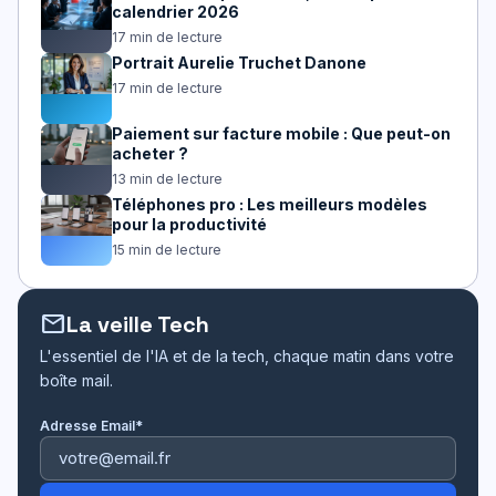
calendrier 2026
17 min de lecture
Portrait Aurelie Truchet Danone
17 min de lecture
Paiement sur facture mobile : Que peut-on
acheter ?
13 min de lecture
Téléphones pro : Les meilleurs modèles
pour la productivité
15 min de lecture
mail
La veille Tech
L'essentiel de l'IA et de la tech, chaque matin dans votre
boîte mail.
Adresse Email*