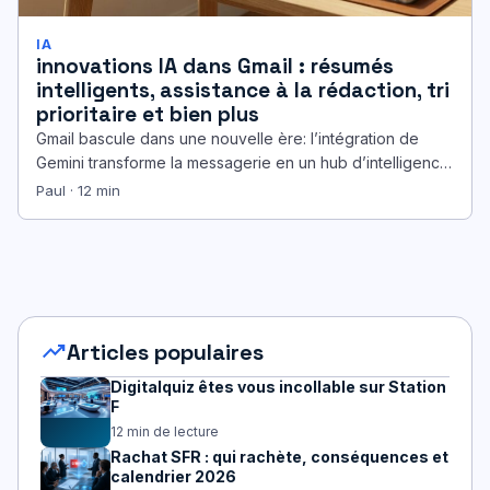
IA
innovations IA dans Gmail : résumés
intelligents, assistance à la rédaction, tri
prioritaire et bien plus
Gmail bascule dans une nouvelle ère: l’intégration de
Gemini transforme la messagerie en un hub d’intelligence
artificielle orienté efficacité. Depuis…
Paul · 12 min
trending_up
Articles populaires
Digitalquiz êtes vous incollable sur Station
F
12 min de lecture
Rachat SFR : qui rachète, conséquences et
calendrier 2026