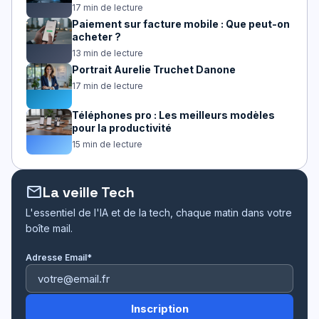
17 min de lecture
Paiement sur facture mobile : Que peut-on
acheter ?
13 min de lecture
Portrait Aurelie Truchet Danone
17 min de lecture
Téléphones pro : Les meilleurs modèles
pour la productivité
15 min de lecture
mail
La veille Tech
L'essentiel de l'IA et de la tech, chaque matin dans votre
boîte mail.
Adresse Email*