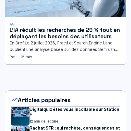
IA
L’IA réduit les recherches de 29 % tout en
déplaçant les besoins des utilisateurs
En Bref Le 2 juillet 2026, Fractl et Search Engine Land
publient une analyse basée sur des données Semrush
portant…
Paul · 16 min
trending_up
Articles populaires
Digitalquiz êtes vous incollable sur Station
F
12 min de lecture
Rachat SFR : qui rachète, conséquences et