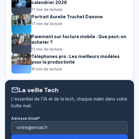
calendrier 2026
17 min de lecture
Portrait Aurelie Truchet Danone
17 min de lecture
Paiement sur facture mobile : Que peut-on
acheter ?
13 min de lecture
Téléphones pro : Les meilleurs modèles
pour la productivité
15 min de lecture
mail
La veille Tech
L'essentiel de l'IA et de la tech, chaque matin dans votre
boîte mail.
Adresse Email*