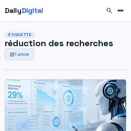
Daily
Digital
search
Aller
au
ÉTIQUETTE
contenu
réduction des recherches
article
1 article