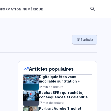
search
SFORMATION NUMÉRIQUE
article
1 article
trending_up
Articles populaires
Digitalquiz êtes vous
incollable sur Station F
12 min de lecture
Rachat SFR : qui rachète,
conséquences et calendrier
2026
17 min de lecture
Portrait Aurelie Truchet