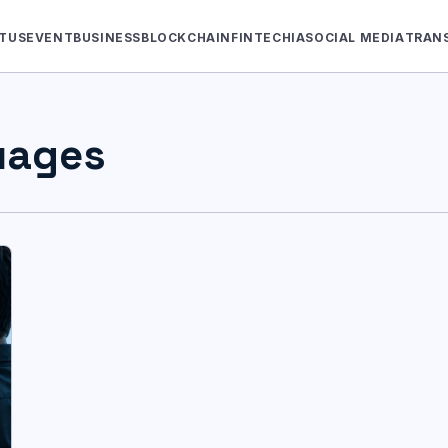
TUS
EVENT
BUSINESS
BLOCKCHAIN
FINTECH
IA
SOCIAL MEDIA
TRAN
uages