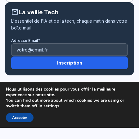
mail
La veille Tech
L'essentiel de l'IA et de la tech, chaque matin dans votre
boîte mail.
Adresse Email*
Nous utilisons des cookies pour vous offrir la meilleure
expérience sur notre site.
DailyDigital
You can find out more about which cookies we are using or
switch them off in
settings
.
© 2026 DailyDigital. Tous droits réservés.
MENTIONS LÉGALES
POLITIQUE DE CONFIDENTIALITÉ
Accepter
CONTACT
SITEMAP