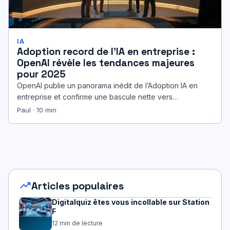
IA
Adoption record de l’IA en entreprise :
OpenAI révèle les tendances majeures
pour 2025
OpenAI publie un panorama inédit de l’Adoption IA en
entreprise et confirme une bascule nette vers
l’intégration à grande échelle.…
Paul · 10 min
trending_up
Articles populaires
Digitalquiz êtes vous incollable sur Station
F
12 min de lecture