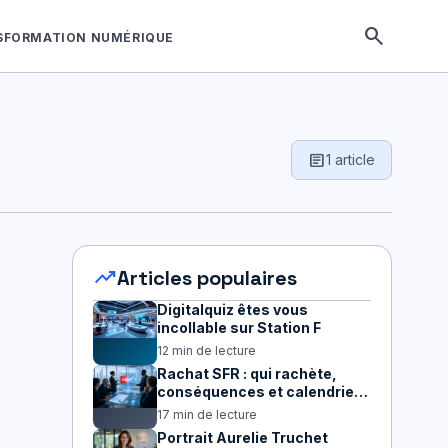
search
SFORMATION NUMÉRIQUE
article
1 article
trending_up
Articles populaires
Digitalquiz êtes vous
incollable sur Station F
12 min de lecture
Rachat SFR : qui rachète,
conséquences et calendrier
2026
17 min de lecture
Portrait Aurelie Truchet