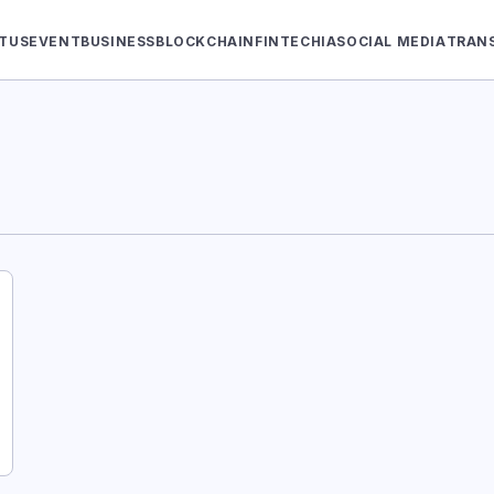
TUS
EVENT
BUSINESS
BLOCKCHAIN
FINTECH
IA
SOCIAL MEDIA
TRAN