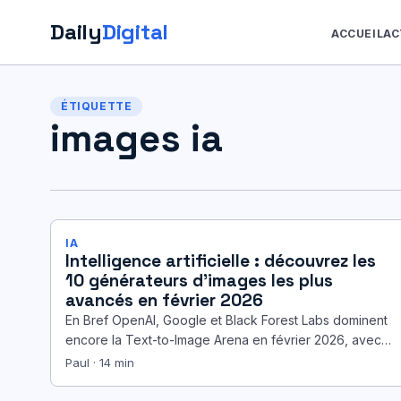
Daily
Digital
ACCUEIL
AC
Aller
au
ÉTIQUETTE
contenu
images ia
IA
Intelligence artificielle : découvrez les
10 générateurs d’images les plus
avancés en février 2026
En Bref OpenAI, Google et Black Forest Labs dominent
encore la Text-to-Image Arena en février 2026, avec
des écarts de…
Paul · 14 min