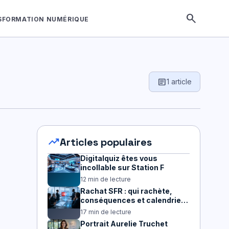
search
SFORMATION NUMÉRIQUE
article
1 article
trending_up
Articles populaires
Digitalquiz êtes vous
incollable sur Station F
12 min de lecture
Rachat SFR : qui rachète,
conséquences et calendrier
2026
17 min de lecture
Portrait Aurelie Truchet