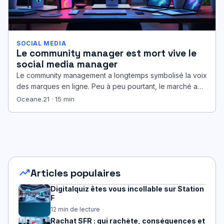
SOCIAL MEDIA
Le community manager est mort vive le
social media manager
Le community management a longtemps symbolisé la voix
des marques en ligne. Peu à peu pourtant, le marché a
basculé…
Oceane.21 · 15 min
trending_up
Articles populaires
Digitalquiz êtes vous incollable sur Station
F
12 min de lecture
Rachat SFR : qui rachète, conséquences et