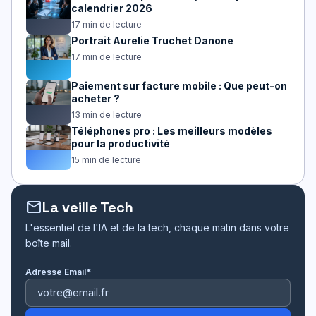
calendrier 2026
17 min de lecture
Portrait Aurelie Truchet Danone
17 min de lecture
Paiement sur facture mobile : Que peut-on
acheter ?
13 min de lecture
Téléphones pro : Les meilleurs modèles
pour la productivité
15 min de lecture
mail
La veille Tech
L'essentiel de l'IA et de la tech, chaque matin dans votre
boîte mail.
Adresse Email*