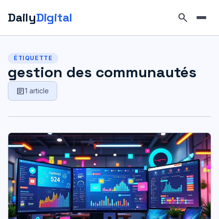
Daily
Digital
search
Aller
au
ÉTIQUETTE
contenu
gestion des communautés
article
1 article