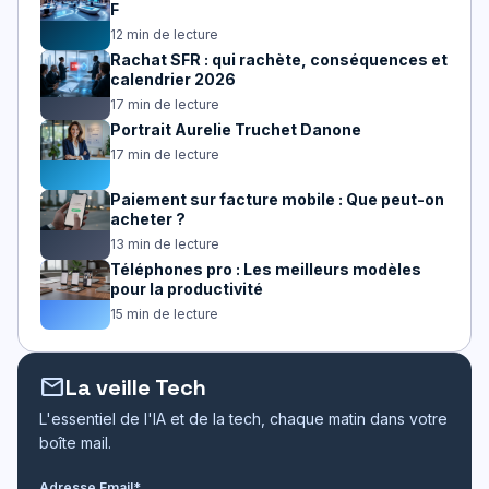
F
12 min de lecture
Rachat SFR : qui rachète, conséquences et
calendrier 2026
17 min de lecture
Portrait Aurelie Truchet Danone
17 min de lecture
Paiement sur facture mobile : Que peut-on
acheter ?
13 min de lecture
Téléphones pro : Les meilleurs modèles
pour la productivité
15 min de lecture
mail
La veille Tech
L'essentiel de l'IA et de la tech, chaque matin dans votre
boîte mail.
Adresse Email*