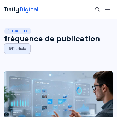
Daily
Digital
search
Aller
au
ÉTIQUETTE
contenu
fréquence de publication
article
1 article