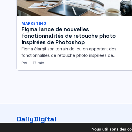
MARKETING
Figma lance de nouvelles
fonctionnalités de retouche photo
inspirées de Photoshop
Figma élargit son terrain de jeu en apportant des
fonctionnalités de retouche photo inspirées de
Photoshop, mais adaptées aux usages…
Paul · 17 min
DailyDigital
© 2026 DailyDigital. Tous droits réservés.
Nous utilisons des coo