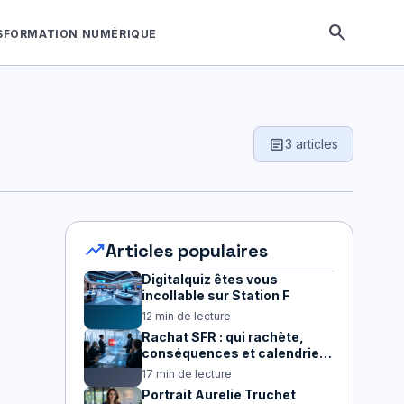
search
SFORMATION NUMÉRIQUE
article
3 articles
trending_up
Articles populaires
Digitalquiz êtes vous
incollable sur Station F
12 min de lecture
Rachat SFR : qui rachète,
conséquences et calendrier
2026
17 min de lecture
Portrait Aurelie Truchet