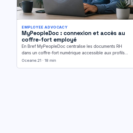
EMPLOYEE ADVOCACY
MyPeopleDoc : connexion et accès au
coffre-fort employé
En Bref MyPeopleDoc centralise les documents RH
dans un coffre-fort numérique accessible aux profils
autorisés. La connexion repose sur l’identification…
Oceane.21 · 18 min