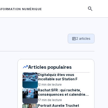
search
SFORMATION NUMÉRIQUE
article
2 articles
trending_up
Articles populaires
Digitalquiz êtes vous
incollable sur Station F
12 min de lecture
Rachat SFR : qui rachète,
conséquences et calendrier
2026
17 min de lecture
Portrait Aurelie Truchet