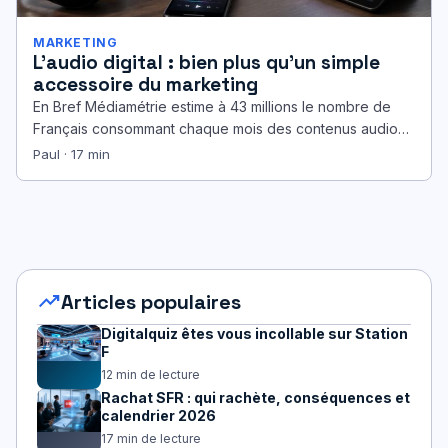
MARKETING
L’audio digital : bien plus qu’un simple
accessoire du marketing
En Bref Médiamétrie estime à 43 millions le nombre de
Français consommant chaque mois des contenus audio
digitaux, ce qui…
Paul · 17 min
trending_up
Articles populaires
Digitalquiz êtes vous incollable sur Station
F
12 min de lecture
Rachat SFR : qui rachète, conséquences et
calendrier 2026
17 min de lecture