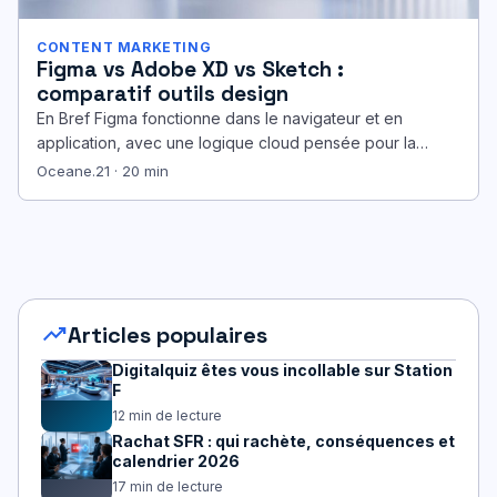
CONTENT MARKETING
Figma vs Adobe XD vs Sketch :
comparatif outils design
En Bref Figma fonctionne dans le navigateur et en
application, avec une logique cloud pensée pour la
collaboration en temps…
Oceane.21 · 20 min
trending_up
Articles populaires
Digitalquiz êtes vous incollable sur Station
F
12 min de lecture
Rachat SFR : qui rachète, conséquences et
calendrier 2026
17 min de lecture