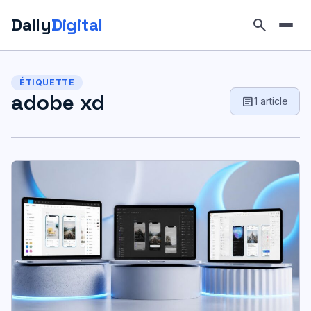
Daily
Digital
search
Aller
au
ÉTIQUETTE
contenu
adobe xd
article
1 article