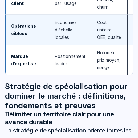
client
par l’usage
l’
churn
Économies
Coût
Opérations
Fr
d’échelle
unitaire,
ciblées
su
locales
OEE, qualité
Notoriété,
Marque
Positionnement
Im
prix moyen,
d’expertise
leader
co
marge
Stratégie de spécialisation pour
dominer le marché : définitions,
fondements et preuves
Délimiter un territoire clair pour une
avance durable
La
stratégie de spécialisation
oriente toutes les