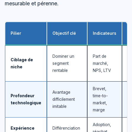
mesurable et pérenne.
R
Pilier
Objectif clé
Indicateurs
pr
Dominer un
Part de
Ciblage de
D
segment
marché,
niche
au
rentable
NPS, LTV
Brevet,
Avantage
Profondeur
time-to-
O
difficilement
technologique
market,
ra
imitable
marge
Adoption,
Expérience
Différenciation
Ri
réachat,