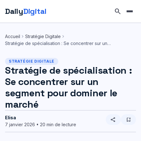
Daily
Digital
search
Aller
au
chevron_right
chevron_right
Accueil
Stratégie Digitale
contenu
Stratégie de spécialisation : Se concentrer sur un…
STRATÉGIE DIGITALE
Stratégie de spécialisation :
Se concentrer sur un
segment pour dominer le
marché
Elisa
share
bookmark_add
7 janvier 2026 • 20 min de lecture