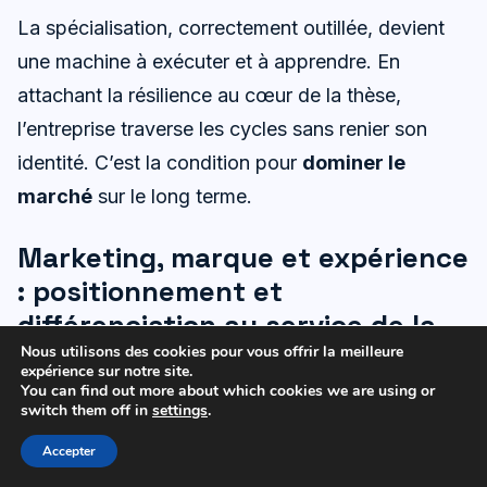
La spécialisation, correctement outillée, devient
une machine à exécuter et à apprendre. En
attachant la résilience au cœur de la thèse,
l’entreprise traverse les cycles sans renier son
identité. C’est la condition pour
dominer le
marché
sur le long terme.
Marketing, marque et expérience
: positionnement et
différenciation au service de la
domination
Nous utilisons des cookies pour vous offrir la meilleure
expérience sur notre site.
De la preuve à la préférence : construire
You can find out more about which cookies we are using or
switch them off in
settings
.
la marque d’expertise
Dans une stratégie de spécialisation, le marketing
Accepter
doit matérialiser la valeur perçue. Les cas clients,