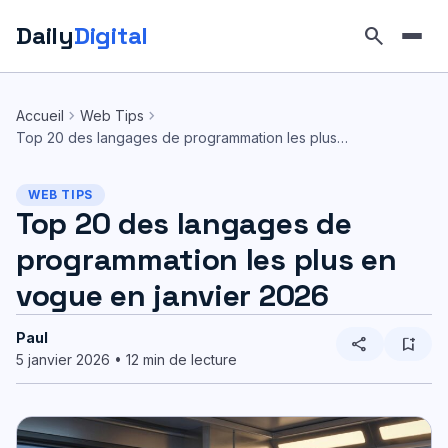
Daily
Digital
search
Aller
au
chevron_right
chevron_right
Accueil
Web Tips
contenu
Top 20 des langages de programmation les plus…
WEB TIPS
Top 20 des langages de
programmation les plus en
vogue en janvier 2026
Paul
share
bookmark_add
5 janvier 2026 • 12 min de lecture