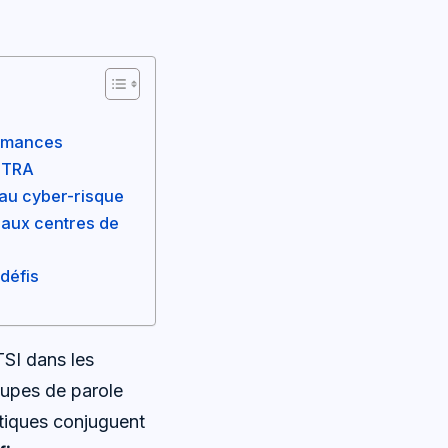
ormances
TETRA
 au cyber-risque
n aux centres de
 défis
TSI dans les
upes de parole
ritiques conjuguent