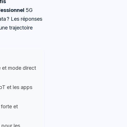
fis
fessionnel
5G
data ? Les réponses
 une trajectoire
e et mode direct
IoT et les apps
 forte et
 pour les