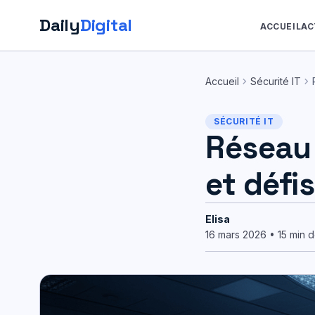
Daily
Digital
ACCUEIL
AC
Aller
au
chevron_right
chevron_right
Accueil
Sécurité IT
contenu
SÉCURITÉ IT
Réseau
et défi
Elisa
16 mars 2026 • 15 min d