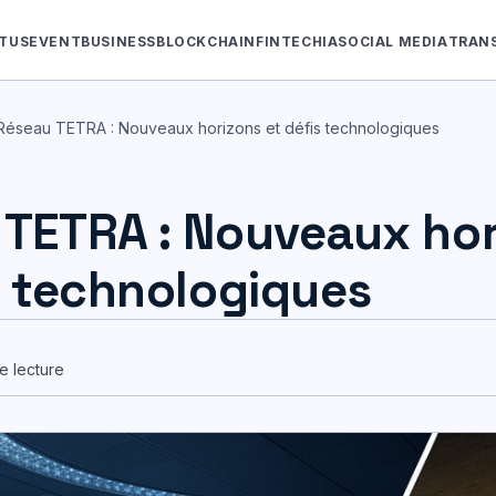
TUS
EVENT
BUSINESS
BLOCKCHAIN
FINTECH
IA
SOCIAL MEDIA
TRAN
Réseau TETRA : Nouveaux horizons et défis technologiques
 TETRA : Nouveaux ho
s technologiques
e lecture