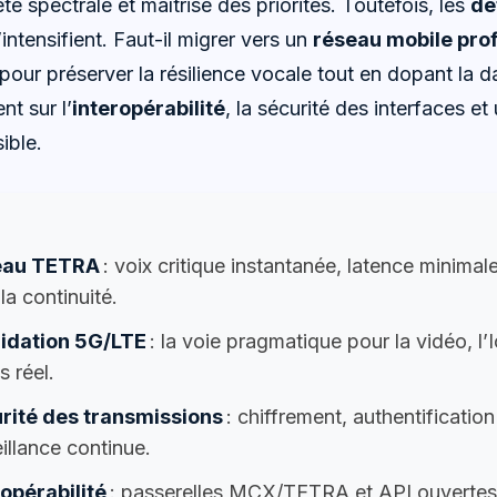
été spectrale et maîtrise des priorités. Toutefois, les
dé
intensifient. Faut-il migrer vers un
réseau mobile pro
pour préserver la résilience vocale tout en dopant la 
t sur l’
interopérabilité
, la sécurité des interfaces et
ible.
eau TETRA
: voix critique instantanée, latence minimal
la continuité.
idation 5G/LTE
: la voie pragmatique pour la vidéo, l’
 réel.
rité des transmissions
: chiffrement, authentification
illance continue.
ropérabilité
: passerelles MCX/TETRA et API ouvertes