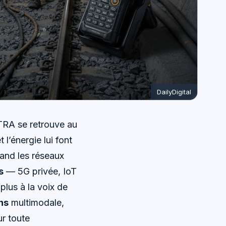
DailyDigital
ETRA se retrouve au
l’énergie lui font
and les réseaux
s
— 5G privée, IoT
lus à la voix de
ns
multimodale,
ur toute