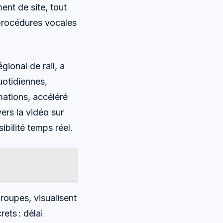
ent de site, tout
s procédures vocales
gional de rail, a
uotidiennes,
mations, accéléré
ers la vidéo sur
ibilité temps réel.
groupes, visualisent
rets : délai