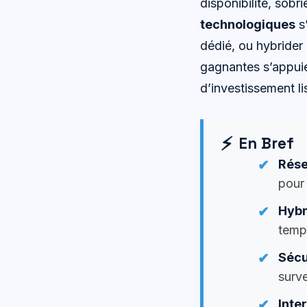
disponibilité, sobri
technologiques
s’
dédié, ou hybrider 
gagnantes s’appuien
d’investissement lis
En Bref
Rés
pour 
Hybr
temps
Sécu
surve
Inte