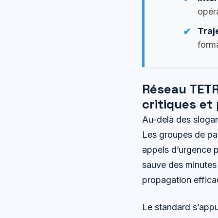
opér
Traj
form
Réseau TETRA
critiques e
Au-delà des slogan
Les groupes de paro
appels d’urgence p
sauve des minutes
propagation efficac
Le standard s’appu