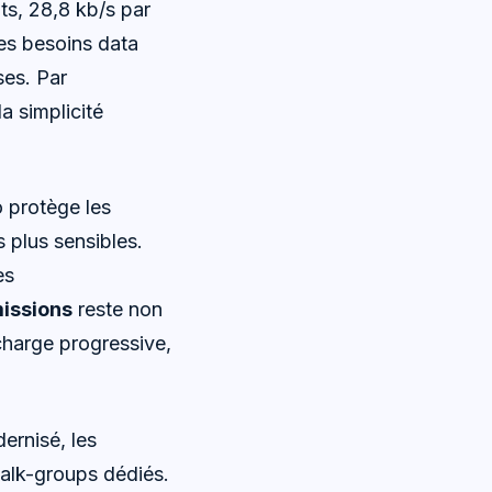
s, 28,8 kb/s par
des besoins data
ses. Par
la simplicité
o protège les
 plus sensibles.
es
missions
reste non
 charge progressive,
ernisé, les
talk-groups dédiés.