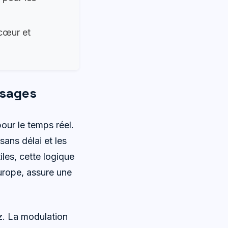
 cœur et
usages
our le temps réel.
sans délai et les
les, cette logique
urope, assure une
.
z. La modulation