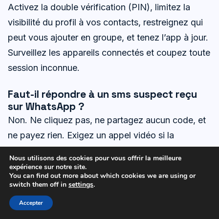
Activez la double vérification (PIN), limitez la
visibilité du profil à vos contacts, restreignez qui
peut vous ajouter en groupe, et tenez l’app à jour.
Surveillez les appareils connectés et coupez toute
session inconnue.
Faut-il répondre à un sms suspect reçu
sur WhatsApp ?
Non. Ne cliquez pas, ne partagez aucun code, et
ne payez rien. Exigez un appel vidéo si la
personne prétend être un proche. Sans validation
Nous utilisons des cookies pour vous offrir la meilleure
claire, bloquez et signalez.
expérience sur notre site.
You can find out more about which cookies we are using or
switch them off in
settings
.
Que faire si un escroc a déjà obtenu de
l’argent ou des données ?
Accepter
Conservez les preuves, contactez votre banque