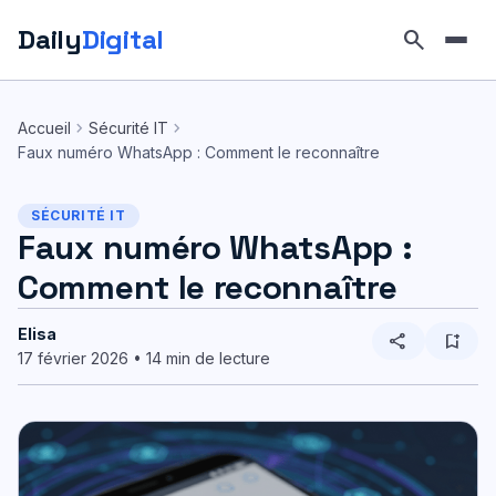
Daily
Digital
search
Aller
au
chevron_right
chevron_right
Accueil
Sécurité IT
contenu
Faux numéro WhatsApp : Comment le reconnaître
SÉCURITÉ IT
Faux numéro WhatsApp :
Comment le reconnaître
Elisa
share
bookmark_add
17 février 2026 • 14 min de lecture