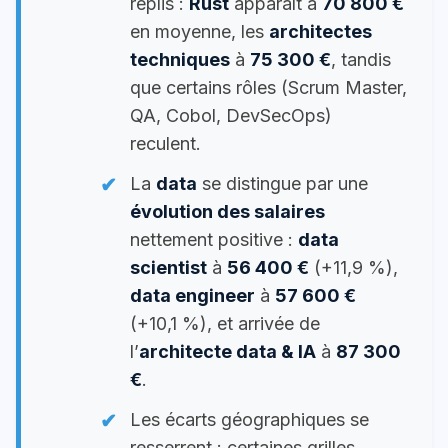
replis :
Rust
apparaît à
70 800 €
en moyenne, les
architectes
techniques
à
75 300 €
, tandis
que certains rôles (Scrum Master,
QA, Cobol, DevSecOps)
reculent.
La
data
se distingue par une
évolution des salaires
nettement positive :
data
scientist
à
56 400 €
(+11,9 %),
data engineer
à
57 600 €
(+10,1 %), et arrivée de
l’
architecte data & IA
à
87 300
€
.
Les écarts géographiques se
resserrent : certaines grilles