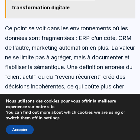
transformation digitale
Ce point se voit dans les environnements où les
données sont fragmentées : ERP d’un côté, CRM
de l’autre, marketing automation en plus. La valeur
ne se limite pas à agréger, mais à documenter et
fiabiliser la sémantique. Une définition erronée du
“client actif” ou du “revenu récurrent” crée des
décisions incohérentes, ce qui coûte plus cher
qu’une ligne budgétaire RH.
Nous utilisons des cookies pour vous offrir la meilleure
expérience sur notre site.
You can find out more about which cookies we are using or
Dans l’
informatique
de gestion, la tendance
switch them off in
settings
.
principale des
perspectives salariales
est la
Accepter
stabilité : le différentiel se fait surtout sur la