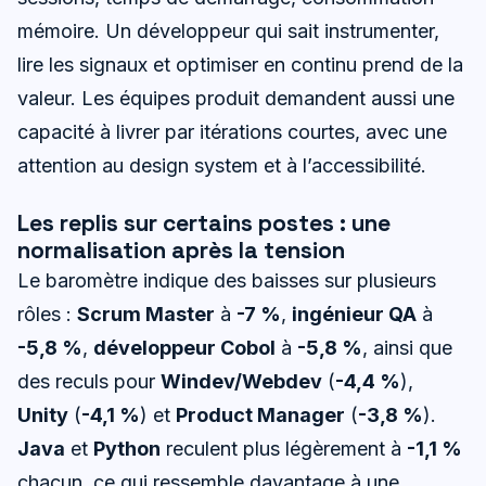
mémoire. Un développeur qui sait instrumenter,
lire les signaux et optimiser en continu prend de la
valeur. Les équipes produit demandent aussi une
capacité à livrer par itérations courtes, avec une
attention au design system et à l’accessibilité.
Les replis sur certains postes : une
normalisation après la tension
Le baromètre indique des baisses sur plusieurs
rôles :
Scrum Master
à
-7 %
,
ingénieur QA
à
-5,8 %
,
développeur Cobol
à
-5,8 %
, ainsi que
des reculs pour
Windev/Webdev
(
-4,4 %
),
Unity
(
-4,1 %
) et
Product Manager
(
-3,8 %
).
Java
et
Python
reculent plus légèrement à
-1,1 %
chacun, ce qui ressemble davantage à une