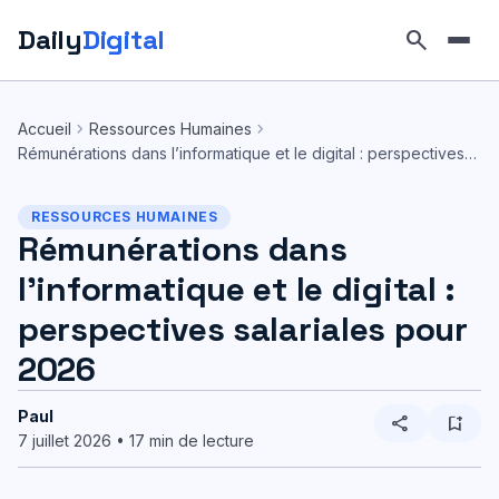
Daily
Digital
search
Aller
au
chevron_right
chevron_right
Accueil
Ressources Humaines
contenu
Rémunérations dans l’informatique et le digital : perspectives…
RESSOURCES HUMAINES
Rémunérations dans
l’informatique et le digital :
perspectives salariales pour
2026
Paul
share
bookmark_add
7 juillet 2026 • 17 min de lecture