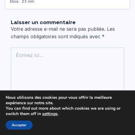
qu’un animateur périscolaire…
Elisa · 23 min
Laisser un commentaire
Votre adresse e-mail ne sera pas publiée.
Les
champs obligatoires sont indiqués avec
*
Écrivez
ici…
Nous utilisons des cookies pour vous offrir la meilleure
expérience sur notre site.
You can find out more about which cookies we are using or
switch them off in
settings
.
Accepter
Nom*