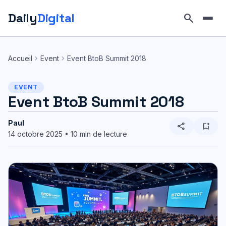
Daily
Digital
search
Aller
au
chevron_right
chevron_right
Accueil
Event
Event BtoB Summit 2018
contenu
EVENT
Event BtoB Summit 2018
Paul
share
bookmark_add
14 octobre 2025 • 10 min de lecture