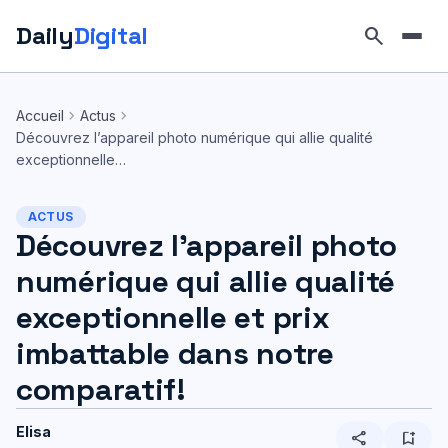
Daily
Digital
search
Aller
au
chevron_right
chevron_right
Accueil
Actus
contenu
Découvrez l’appareil photo numérique qui allie qualité
exceptionnelle…
ACTUS
Découvrez l’appareil photo
numérique qui allie qualité
exceptionnelle et prix
imbattable dans notre
comparatif!
Elisa
share
bookmark_add