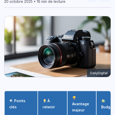
20 octobre 2025 • 16 min de lecture
DailyDigital
Points
À
Avantage
clés
retenir
Budget
majeur