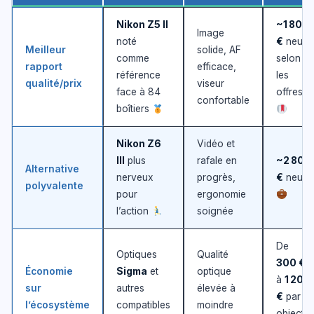
Nikon Z5 II
~1 800
Image
noté
€
neuf
Meilleur
solide, AF
comme
selon
rapport
efficace,
référence
les
qualité/prix
viseur
face à 84
offres
confortable
boîtiers
Nikon Z6
Vidéo et
III
plus
rafale en
~2 800
Alternative
nerveux
progrès,
€
neuf
polyvalente
pour
ergonomie
l’action
soignée
De
Optiques
Qualité
300 €
Économie
Sigma
et
optique
à
1 200
sur
autres
élevée à
€
par
l’écosystème
compatibles
moindre
objectif