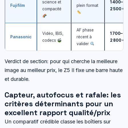
science et
1 400–
Fujifilm
plein format
compacité
2 500 €
AF phase
Vidéo, IBIS,
1 700–
Panasonic
récent à
codecs
2 800 €
valider
Verdict de section: pour qui cherche la meilleure
image au meilleur prix, le Z5 II fixe une barre haute
et durable.
Capteur, autofocus et rafale: les
critères déterminants pour un
excellent rapport qualité/prix
Un comparatif crédible classe les boîtiers sur