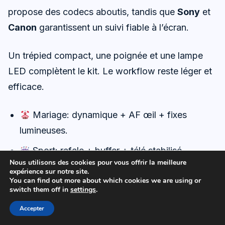
propose des codecs aboutis, tandis que
Sony
et
Canon
garantissent un suivi fiable à l’écran.
Un trépied compact, une poignée et une lampe
LED complètent le kit. Le workflow reste léger et
efficace.
Mariage: dynamique + AF œil + fixes
lumineuses.
Sport: rafale + buffer + télé stabilisé.
Nous utilisons des cookies pour vous offrir la meilleure
Voyage: compacité + stabilisation + 35 mm.
expérience sur notre site.
You can find out more about which cookies we are using or
switch them off in
settings
.
Création: 4K 10‑bit + audio propre.
Accepter