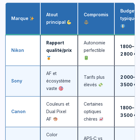
Budget
Atout
Compromis
Marque
typique
principal
Rapport
Autonomie
1 800–
Nikon
qualité/prix
perfectible
2 800 €
AF et
Tarifs plus
2 000–
Sony
écosystème
élevés
3 500 €
vaste
Couleurs et
Certaines
1 800–
Canon
Dual Pixel
optiques
3 500 €
AF
chères
Color
APS‑C vs