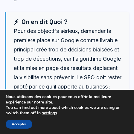
On en dit Quoi ?
Pour des objectifs sérieux, demander la
première place sur Google comme livrable
principal crée trop de décisions biaisées et
trop de déceptions, car l’algorithme Google
et la mise en page des résultats déplacent
la visibilité sans prévenir. Le SEO doit rester
piloté par ce qu’il apporte au business :
trafic organique qualifié, pages qui
Nous utilisons des cookies pour vous offrir la meilleure
expérience sur notre site.
transforment, et stabilité technique. La
You can find out more about which cookies we are using or
switch them off in
settings
.
recommandation opérationnelle consiste à
fixer un périmètre de pages prioritaires, des
Accepter
KPI de conversion clients, et un plan de