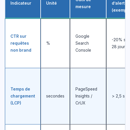
Indicateur
Unité
d’alerte
mesure
(exemple
CTR sur
Google
-20% sur
requêtes
%
Search
28 jours
non brand
Console
Temps de
PageSpeed
chargement
secondes
Insights /
> 2,5 s
(LCP)
CrUX