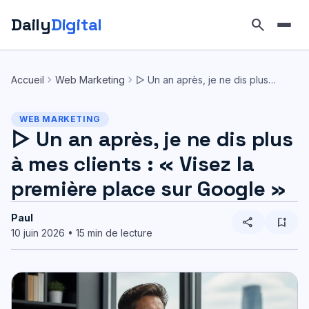
Daily
Digital
search
Aller
au
chevron_right
chevron_right
Accueil
Web Marketing
▷ Un an après, je ne dis plus…
contenu
WEB MARKETING
▷ Un an après, je ne dis plus
à mes clients : « Visez la
première place sur Google »
Paul
share
bookmark_add
10 juin 2026 • 15 min de lecture