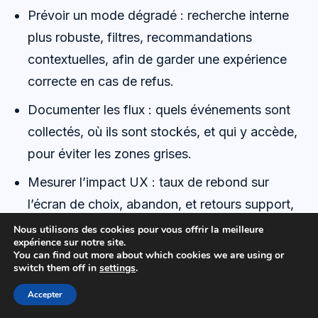
Prévoir un mode dégradé : recherche interne
plus robuste, filtres, recommandations
contextuelles, afin de garder une expérience
correcte en cas de refus.
Documenter les flux : quels événements sont
collectés, où ils sont stockés, et qui y accède,
pour éviter les zones grises.
Mesurer l’impact UX : taux de rebond sur
l’écran de choix, abandon, et retours support,
afin d’ajuster le design sans manipuler.
Nous utilisons des cookies pour vous offrir la meilleure
expérience sur notre site.
Outiller la gestion : une page de réglages
You can find out more about which cookies we are using or
switch them off in
settings
.
accessible, et un lien stable vers des outils de
Accepter
confidentialité pour la maintenance.