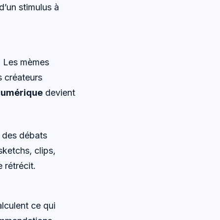
d’un stimulus à
es. Les mèmes
s créateurs
numérique
devient
s des débats
ketchs, clips,
 rétrécit.
culent ce qui