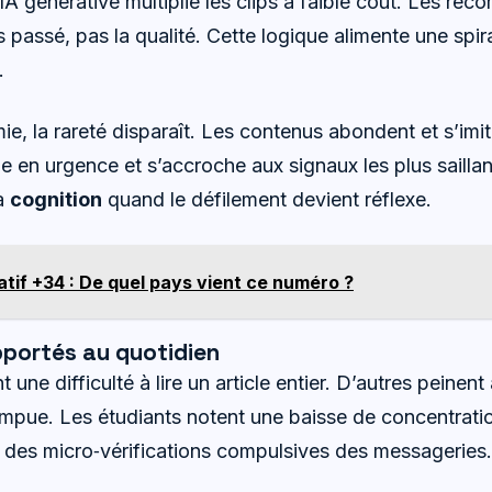
L’IA générative multiplie les clips à faible coût. Les r
 passé, pas la qualité. Cette logique alimente une spira
.
e, la rareté disparaît. Les contenus abondent et s’imit
l trie en urgence et s’accroche aux signaux les plus saill
la
cognition
quand le défilement devient réflexe.
atif +34 : De quel pays vient ce numéro ?
ortés au quotidien
une difficulté à lire un article entier. D’autres peinent
ompue. Les étudiants notent une baisse de concentrati
t des micro‑vérifications compulsives des messageries.