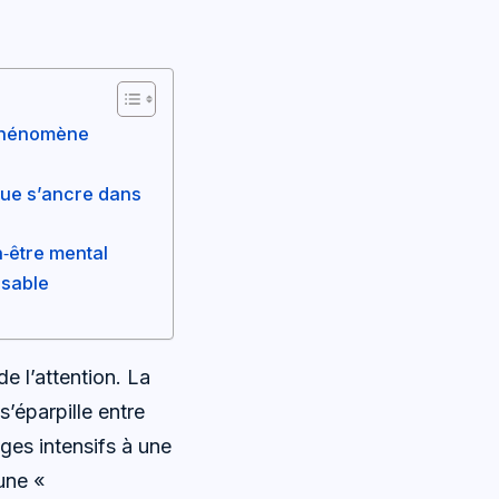
 phénomène
que s’ancre dans
n‑être mental
nsable
e l’attention. La
’éparpille entre
ges intensifs à une
une «