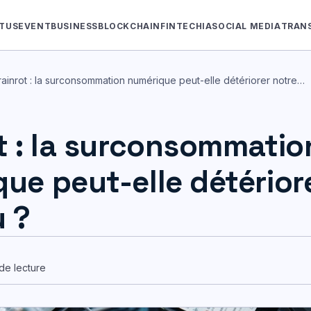
TUS
EVENT
BUSINESS
BLOCKCHAIN
FINTECH
IA
SOCIAL MEDIA
TRAN
rainrot : la surconsommation numérique peut-elle détériorer notre…
t : la surconsommatio
ue peut-elle détérior
 ?
 de lecture