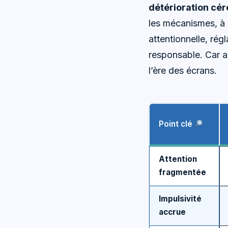
détérioration cér
les mécanismes, à id
attentionnelle, ré
responsable. Car au
l’ère des écrans.
Point clé
Attention
fragmentée
Impulsivité
accrue