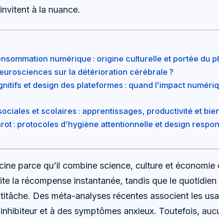
nvitent à la nuance.
onsommation numérique : origine culturelle et portée du
eurosciences sur la détérioration cérébrale ?
itifs et design des plateformes : quand l’impact numéri
iales et scolaires : apprentissages, productivité et bie
nrot : protocoles d’hygiène attentionnelle et design respo
ne parce qu’il combine science, culture et économie d
te la récompense instantanée, tandis que le quotidien s
ultitâche. Des méta-analyses récentes associent les usa
 inhibiteur et à des symptômes anxieux. Toutefois, auc