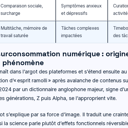
Comparaison sociale,
Symptômes anxieux
Curatio
surcharge
et dépressifs
activit
Multitâche, mémoire de
Tâches complexes
Timebo
travail saturée
impactées
des tâ
surconsommation numérique : origine
u phénomène
naît dans l’argot des plateformes et s’étend ensuite au 
ion d’« esprit ramolli » après avalanche de contenus su
2024 par un dictionnaire anglophone majeur, signe d’u
es générations, Z puis Alpha, se l’approprient vite.
t s’explique par sa force d’image. Il traduit une crain
i la science parle plutôt d’effets fonctionnels réversibl