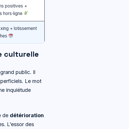
ns positives +
és hors‑ligne
xing + lotissement
ches
 culturelle
grand public. Il
perficiels. Le mot
ne inquiétude
te de
détérioration
es. L’essor des