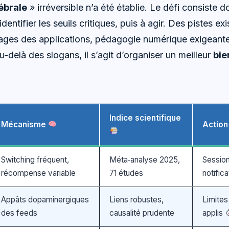
ébrale
» irréversible n’a été établie. Le défi consiste
entifier les seuils critiques, puis à agir. Des pistes exi
glages des applications, pédagogie numérique exigeant
-delà des slogans, il s’agit d’organiser un meilleur
bie
Indice scientifique
Mécanisme
Action
Switching fréquent,
Méta‑analyse 2025,
Session
récompense variable
71 études
notific
Appâts dopaminergiques
Liens robustes,
Limites
des feeds
causalité prudente
applis