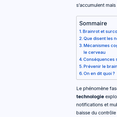
s’accumulent mais i
Sommaire
Brainrot et surc
Que disent les n
Mécanismes cogn
le cerveau
Conséquences soc
Prévenir le brai
On en dit quoi ?
Le phénomène fasci
technologie
exploi
notifications et m
baisse du contrôle