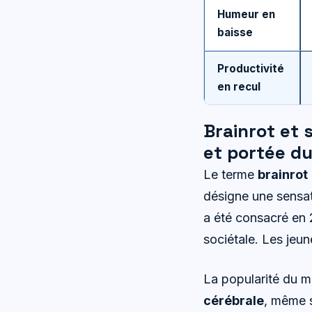
Humeur en
baisse
Productivité
en recul
Brainrot et 
et portée d
Le terme
brainrot
désigne une sensat
a été consacré en 
sociétale. Les jeun
La popularité du mo
cérébrale
, même s