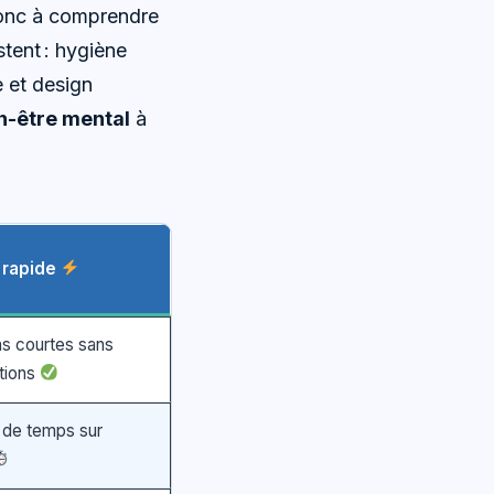
 donc à comprendre
stent : hygiène
e et design
n-être mental
à
 rapide
s courtes sans
ations
 de temps sur