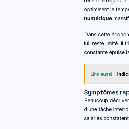
retient le regard. 
optimisent le temps
numérique
massif
Dans cette économi
lui, reste limité. I
constante épuise 
Lire aussi :
Indic
Symptômes rapp
Beaucoup décrivent 
d’une tâche interr
salariés constaten