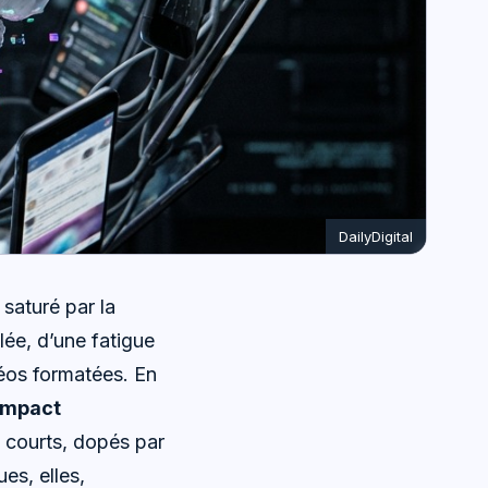
DailyDigital
 saturé par la
lée, d’une fatigue
déos formatées. En
impact
a courts, dopés par
ues, elles,