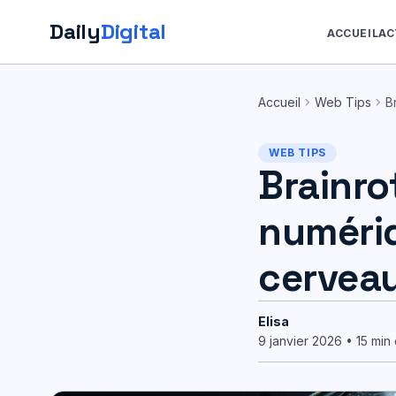
Daily
Digital
ACCUEIL
AC
Aller
au
chevron_right
chevron_right
Accueil
Web Tips
B
contenu
WEB TIPS
Brainro
numériq
cerveau
Elisa
9 janvier 2026 • 15 min