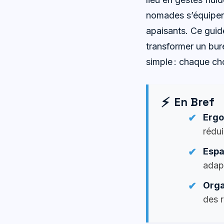
nomades s’équipent 
apaisants. Ce guid
transformer un bure
simple : chaque cho
En Bref
Erg
rédui
Espa
adapt
Orga
des r