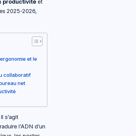
la
productivité
et
nces 2025-2026,
’ergonomie et le
u collaboratif
 bureau net
ctivité
l s’agit
raduire l’ADN d’un
tique, les postes