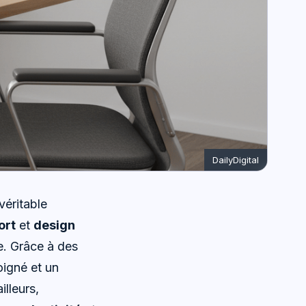
DailyDigital
véritable
ort
et
design
re. Grâce à des
igné et un
illeurs,