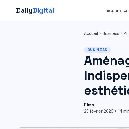
Daily
Digital
ACCUEIL
AC
Aller
au
chevron_right
chevron_right
Accueil
Business
Am
contenu
BUSINESS
Aménag
Indispe
esthét
Elisa
25 février 2026 • 14 mi