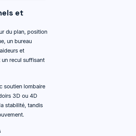
els et
r du plan, position
ue, un bureau
raideurs et
un recul suffisant
c soutien lombaire
udoirs 3D ou 4D
 stabilité, tandis
mouvement.
s