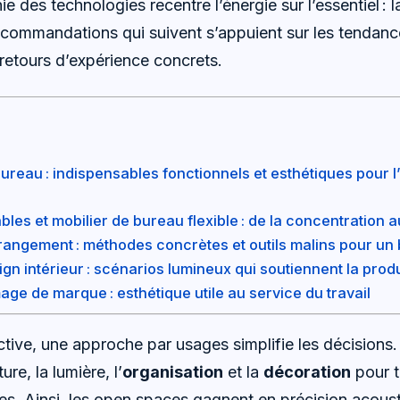
hie des technologies recentre l’énergie sur l’essentiel : 
 recommandations qui suivent s’appuient sur les tenda
 retours d’expérience concrets.
eau : indispensables fonctionnels et esthétiques pour l
es et mobilier de bureau flexible : de la concentration a
 rangement : méthodes concrètes et outils malins pour un
ign intérieur : scénarios lumineux qui soutiennent la produ
age de marque : esthétique utile au service du travail
ive, une approche par usages simplifie les décisions. I
ure, la lumière, l’
organisation
et la
décoration
pour t
des. Ainsi, les open spaces gagnent en précision acous