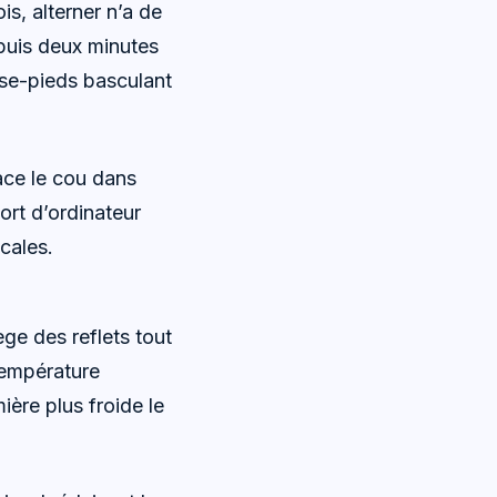
is, alterner n’a de
 puis deux minutes
ose-pieds basculant
ace le cou dans
port d’ordinateur
icales.
ège des reflets tout
température
ère plus froide le