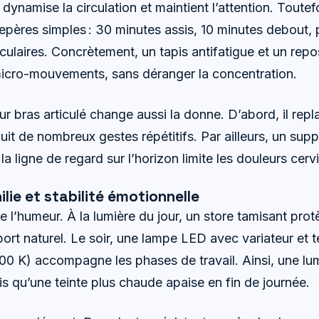
 dynamise la circulation et maintient l’attention. Toutefo
epères simples : 30 minutes assis, 10 minutes debout,
ulaires. Concrètement, un tapis antifatigue et un rep
icro-mouvements, sans déranger la concentration.
r bras articulé change aussi la donne. D’abord, il repl
éduit de nombreux gestes répétitifs. Par ailleurs, un sup
la ligne de regard sur l’horizon limite les douleurs cerv
ilie et stabilité émotionnelle
 l’humeur. À la lumière du jour, un store tamisant prot
port naturel. Le soir, une lampe LED avec variateur et 
0 K) accompagne les phases de travail. Ainsi, une lumi
dis qu’une teinte plus chaude apaise en fin de journée.