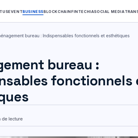
TUS
EVENT
BUSINESS
BLOCKCHAIN
FINTECH
IA
SOCIAL MEDIA
TRAN
énagement bureau : Indispensables fonctionnels et esthétiques
ement bureau :
nsables fonctionnels 
iques
n de lecture