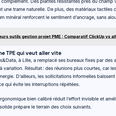
en complément. Des plantes résistantes près du champ v
t une trame naturelle. De plus, des matériaux tactile
um minéral renforcent le sentiment d’ancrage, sans alour
eurs outils gestion projet PME : Comparatif ClickUp vs a
e TPE qui veut aller vite
ys&Data, à Lille, a remplacé ses bureaux fixes par des 
 variation. Résultat : des réunions plus courtes, car le
nergie. D’ailleurs, les sollicitations informelles baissen
ce qui évite les interruptions répétées.
ergonomique bien calibré réduit l’effort invisible et amél
olide prépare le terrain des choix suivants.