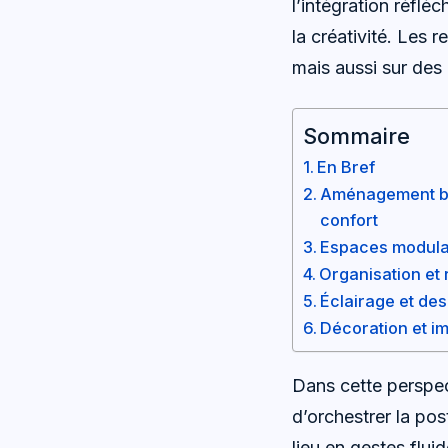
l’intégration réfléc
la créativité. Les
mais aussi sur des
Sommaire
En Bref
Aménagement bur
confort
Espaces modulabl
Organisation et
Éclairage et des
Décoration et im
Dans cette perspect
d’orchestrer la post
lieu en gestes flui