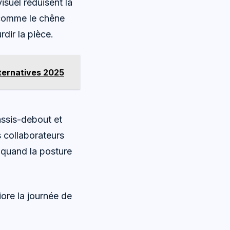
isuel réduisent la
s comme le chêne
dir la pièce.
lternatives 2025
assis-debout et
s collaborateurs
t quand la posture
iore la journée de