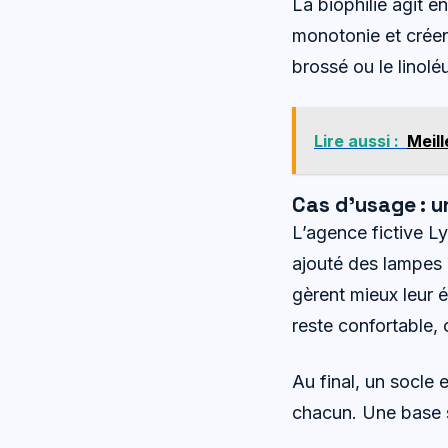
La biophilie agit 
monotonie et créen
brossé ou le linolé
Lire aussi :
Meill
Cas d’usage : un
L’agence fictive L
ajouté des lampes à
gèrent mieux leur é
reste confortable, 
Au final, un socle 
chacun. Une base s