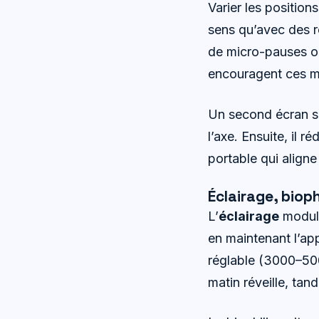
Varier les positions
sens qu’avec des r
de micro-pauses oc
encouragent ces m
Un second écran su
l’axe. Ensuite, il r
portable qui aligne 
Éclairage, bioph
L’
éclairage
module
en maintenant l’ap
réglable (3000–500
matin réveille, tan