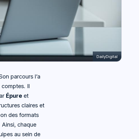
DailyDigital
on parcours l’a
comptes. Il
par
Épure
et
uctures claires et
ion des formats
. Ainsi, chaque
quipes au sein de