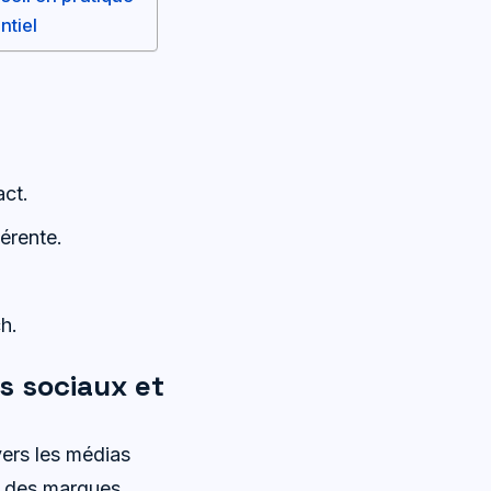
ntiel
act.
érente.
h.
s sociaux et
vers les médias
r des marques