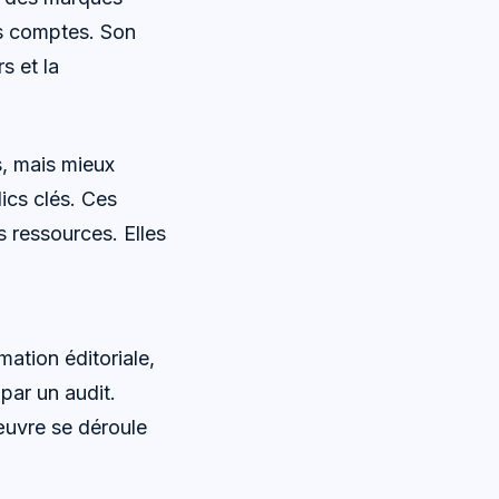
ds comptes. Son
s et la
s, mais mieux
ics clés. Ces
s ressources. Elles
ation éditoriale,
par un audit.
 œuvre se déroule