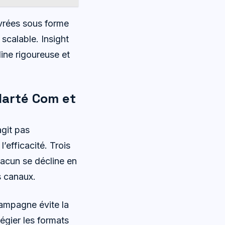
ivrées sous forme
 scalable. Insight
line rigoureuse et
larté Com et
agit pas
’efficacité. Trois
hacun se décline en
s canaux.
campagne évite la
légier les formats