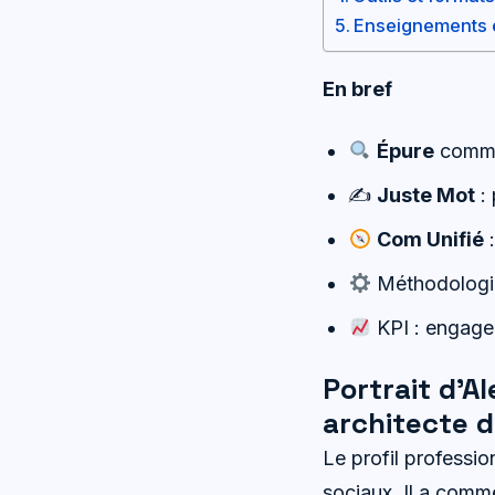
Enseignements et
En bref
Épure
comme 
✍️
Juste Mot
: 
Com Unifié
:
Méthodologie 
KPI : engagem
Portrait d’A
architecte 
Le profil professio
sociaux. Il a com