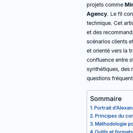
projets comme
Min
Agency
. Le fil co
technique. Cet arti
et des recommandat
scénarios clients 
et orienté vers la 
confluence entre st
synthétiques, des r
questions fréquent
Sommaire
Portrait d’Alexa
Principes du co
Méthodologie po
Outils et format