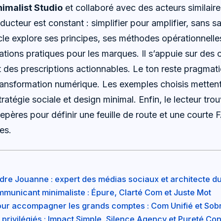
imalist Studio
et collaboré avec des acteurs similair
nducteur est constant : simplifier pour amplifier, sans sa
cle explore ses principes, ses méthodes opérationnelles
ions pratiques pour les marques. Il s’appuie sur des 
et des prescriptions actionnables. Le ton reste pragma
transformation numérique. Les exemples choisis mettent
ratégie sociale et design minimal. Enfin, le lecteur trou
epères pour définir une feuille de route et une courte 
es.
ndre Jouanne : expert des médias sociaux et architecte 
mmunicant minimaliste : Épure, Clarté Com et Juste Mot
ur accompagner les grands comptes : Com Unifié et Sobr
s privilégiés : Impact Simple, Silence Agency et Pureté Con