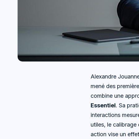
Alexandre Jouanne
mené des première
combine une approc
Essentiel
. Sa prat
interactions mesur
utiles, le calibrag
action vise un effe