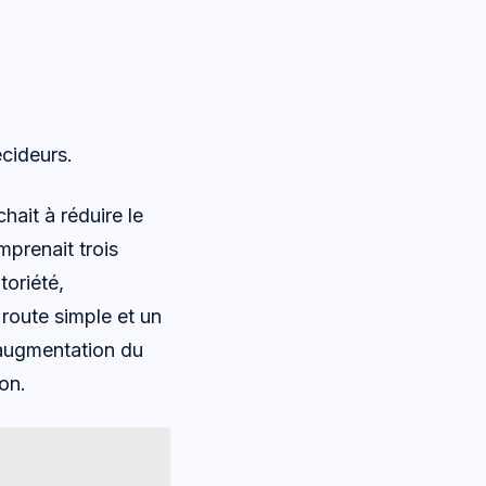
cideurs.
ait à réduire le
mprenait trois
toriété,
 route simple et un
t augmentation du
on.