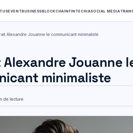
TUS
EVENT
BUSINESS
BLOCKCHAIN
FINTECH
IA
SOCIAL MEDIA
TRAN
rait Alexandre Jouanne le communicant minimaliste
t Alexandre Jouanne l
icant minimaliste
n de lecture