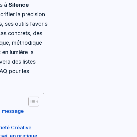
es à
Silence
crifier la précision
, ses outils favoris
cas concrets, des
tique, méthodique
 en lumière la
vera des listes
FAQ pour les
du message
iété Créative
seil en pratique