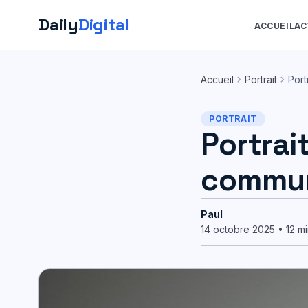
Daily
Digital
ACCUEIL
AC
Aller
au
chevron_right
chevron_right
Accueil
Portrait
Port
contenu
PORTRAIT
Portrai
commun
Paul
14 octobre 2025 • 12 mi