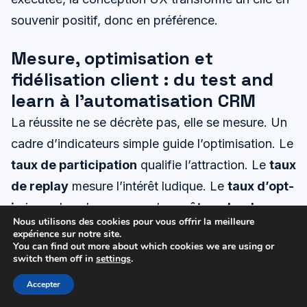
souvenir positif, donc en préférence.
Mesure, optimisation et
fidélisation client : du test and
learn à l’automatisation CRM
La réussite ne se décrète pas, elle se mesure. Un
cadre d’indicateurs simple guide l’optimisation. Le
taux de participation
qualifie l’attraction. Le
taux
de replay
mesure l’intérêt ludique. Le
taux d’opt-
in
jauge la valeur perçue. Le
coût par lead
Nous utilisons des cookies pour vous offrir la meilleure
ramène l’investissement à l’unité. Et la
conversion
expérience sur notre site.
You can find out more about which cookies we are using or
post-jeu
signe la rentabilité. Ces chiffres
switch them off in
settings
.
s’interprètent ensemble, car ils décrivent une
Accepter
chaîne, pas des silos.