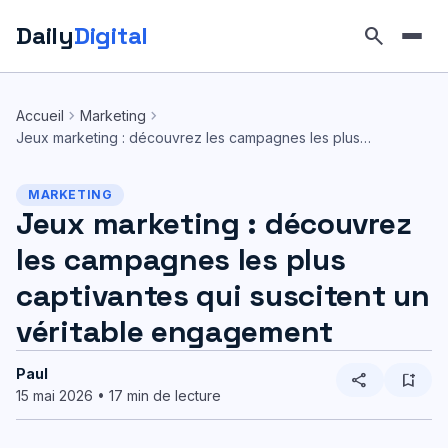
Daily
Digital
search
Aller
au
chevron_right
chevron_right
Accueil
Marketing
contenu
Jeux marketing : découvrez les campagnes les plus…
MARKETING
Jeux marketing : découvrez
les campagnes les plus
captivantes qui suscitent un
véritable engagement
Paul
share
bookmark_add
15 mai 2026 • 17 min de lecture