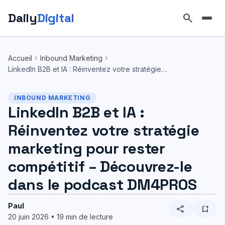
Daily
Digital
search
Aller
au
chevron_right
chevron_right
Accueil
Inbound Marketing
contenu
LinkedIn B2B et IA : Réinventez votre stratégie…
INBOUND MARKETING
LinkedIn B2B et IA :
Réinventez votre stratégie
marketing pour rester
compétitif – Découvrez-le
dans le podcast DM4PROS
Paul
share
bookmark_add
20 juin 2026 • 19 min de lecture