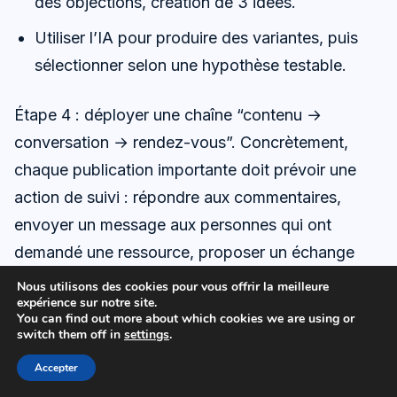
des objections, création de 3 idées.
Utiliser l’IA pour produire des variantes, puis
sélectionner selon une hypothèse testable.
Étape 4 : déployer une chaîne “contenu →
conversation → rendez-vous”. Concrètement,
chaque publication importante doit prévoir une
action de suivi : répondre aux commentaires,
envoyer un message aux personnes qui ont
demandé une ressource, proposer un échange
quand un signal est clair. L’erreur fréquente
Nous utilisons des cookies pour vous offrir la meilleure
expérience sur notre site.
consiste à publier, puis à passer au post suivant.
You can find out more about which cookies we are using or
L’impact vient de la relance et du traitement des
switch them off in
settings
.
réponses.
Accepter