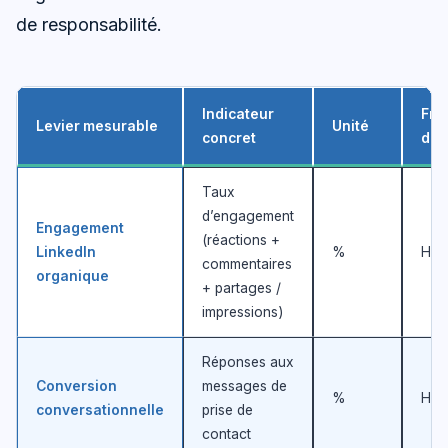
de responsabilité.
Indicateur
Fré
Levier mesurable
Unité
concret
de s
Taux
d’engagement
Engagement
(réactions +
LinkedIn
%
Heb
commentaires
organique
+ partages /
impressions)
Réponses aux
Conversion
messages de
%
Heb
conversationnelle
prise de
contact