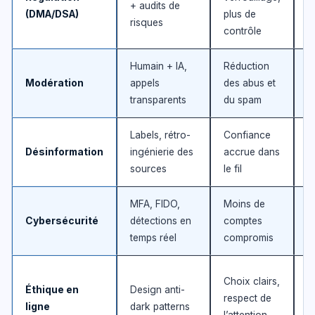
+ audits de
o
(DMA/DSA)
plus de
risques
(
contrôle
Humain + IA,
Réduction
T
Modération
appels
des abus et
p
transparents
du spam
(
Labels, rétro-
Confiance
T
Désinformation
ingénierie des
accrue dans
d
sources
le fil
(
MFA, FIDO,
Moins de
I
Cybersécurité
détections en
comptes
s
temps réel
compromis
(
T
Choix clairs,
Éthique en
Design anti-
c
respect de
ligne
dark patterns
é