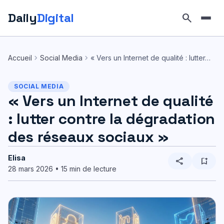
Daily
Digital
search
Aller
au
chevron_right
chevron_right
Accueil
Social Media
« Vers un Internet de qualité : lutter…
contenu
SOCIAL MEDIA
« Vers un Internet de qualité
: lutter contre la dégradation
des réseaux sociaux »
Elisa
share
bookmark_add
28 mars 2026 • 15 min de lecture