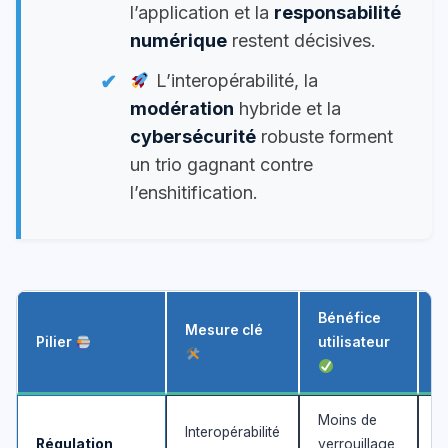
l’application et la
responsabilité
numérique
restent décisives.
L’interopérabilité, la
modération
hybride et la
cybersécurité
robuste forment
un trio gagnant contre
l’enshitification.
Bénéfice
Mesure clé
I
Pilier
utilisateur
2
Moins de
Interopérabilité
P
Régulation
verrouillage,