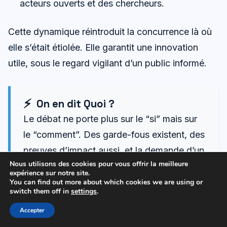
acteurs ouverts et des chercheurs.
Cette dynamique réintroduit la concurrence là où
elle s’était étiolée. Elle garantit une innovation
utile, sous le regard vigilant d’un public informé.
On en dit Quoi ?
Le débat ne porte plus sur le “si” mais sur
le “comment”. Des garde-fous existent, des
preuves d’impact aussi, et la demande d’un
Nous utilisons des cookies pour vous offrir la meilleure
Internet de qualité
s’entend avec force.
expérience sur notre site.
Les plateformes qui misent sur l’ouverture,
You can find out more about which cookies we are using or
switch them off in
settings
.
la
modération
loyale et l’
éthique en ligne
Accepter
gagneront une confiance rare, donc