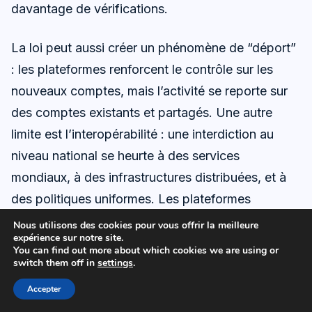
davantage de vérifications.
La loi peut aussi créer un phénomène de “déport”
: les plateformes renforcent le contrôle sur les
nouveaux comptes, mais l’activité se reporte sur
des comptes existants et partagés. Une autre
limite est l’interopérabilité : une interdiction au
niveau national se heurte à des services
mondiaux, à des infrastructures distribuées, et à
des politiques uniformes. Les plateformes
préfèrent souvent un mécanisme global plutôt
Nous utilisons des cookies pour vous offrir la meilleure
expérience sur notre site.
qu’une mosaïque de règles par pays. Cela peut
You can find out more about which cookies we are using or
switch them off in
settings
.
favoriser une solution moyenne qui satisfait
partiellement tout le monde sans répondre
Accepter
parfaitement à l’objectif initial de protection des