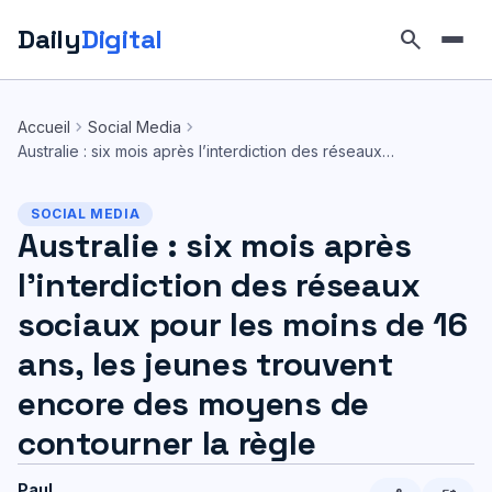
Daily
Digital
search
Aller
au
chevron_right
chevron_right
Accueil
Social Media
contenu
Australie : six mois après l’interdiction des réseaux…
SOCIAL MEDIA
Australie : six mois après
l’interdiction des réseaux
sociaux pour les moins de 16
ans, les jeunes trouvent
encore des moyens de
contourner la règle
Paul