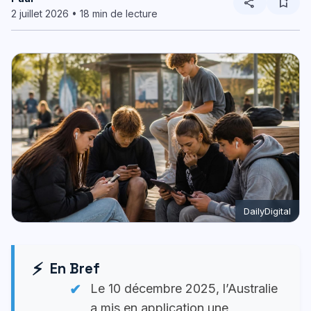
share
bookmark_add
2 juillet 2026 • 18 min de lecture
DailyDigital
En Bref
Le 10 décembre 2025, l’Australie
a mis en application une