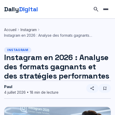
Daily
Digital
search
Aller
au
chevron_right
chevron_right
Accueil
Instagram
contenu
Instagram en 2026 : Analyse des formats gagnants…
INSTAGRAM
Instagram en 2026 : Analyse
des formats gagnants et
des stratégies performantes
Paul
share
bookmark_add
4 juillet 2026 • 18 min de lecture