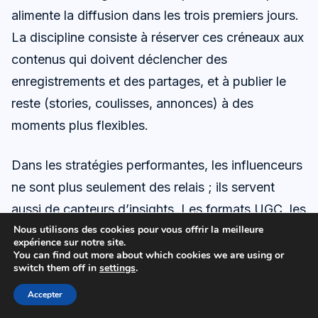
alimente la diffusion dans les trois premiers jours.
La discipline consiste à réserver ces créneaux aux
contenus qui doivent déclencher des
enregistrements et des partages, et à publier le
reste (stories, coulisses, annonces) à des
moments plus flexibles.
Dans les stratégies performantes, les influenceurs
ne sont plus seulement des relais ; ils servent
aussi de capteurs d’insights. Les formats UGC, les
Nous utilisons des cookies pour vous offrir la meilleure
retours en commentaires, les objections et les
expérience sur notre site.
demandes récurrentes deviennent un matériau de
You can find out more about which cookies we are using or
switch them off in
settings
.
production. Ce circuit court est compatible avec
Accepter
l’algorithme, parce qu’il produit des contenus