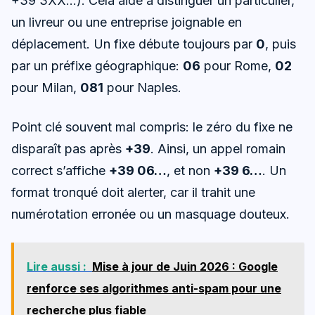
+39 3XX…). Cela aide à distinguer un particulier,
un livreur ou une entreprise joignable en
déplacement. Un fixe débute toujours par
0
, puis
par un préfixe géographique:
06
pour Rome,
02
pour Milan,
081
pour Naples.
Point clé souvent mal compris: le zéro du fixe ne
disparaît pas après
+39
. Ainsi, un appel romain
correct s’affiche
+39 06…
, et non
+39 6…
. Un
format tronqué doit alerter, car il trahit une
numérotation erronée ou un masquage douteux.
Lire aussi :
Mise à jour de Juin 2026 : Google
renforce ses algorithmes anti-spam pour une
recherche plus fiable