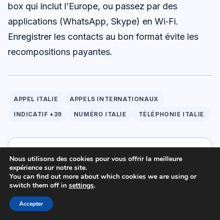
box qui inclut l’Europe, ou passez par des
applications (WhatsApp, Skype) en Wi‑Fi.
Enregistrer les contacts au bon format évite les
recompositions payantes.
APPEL ITALIE
APPELS INTERNATIONAUX
INDICATIF +39
NUMÉRO ITALIE
TÉLÉPHONIE ITALIE
Elisa
Nous utilisons des cookies pour vous offrir la meilleure
Journaliste spécialisée dans les nouvelles
expérience sur notre site.
technologies, passionnée de gadgets et
You can find out more about which cookies we are using or
switch them off in
settings
.
d’innovations. À 39 ans, je décrypte chaque jour
l’impact du numérique sur notre quotidien et partage
Accepter
mes découvertes auprès d’un large public averti ou