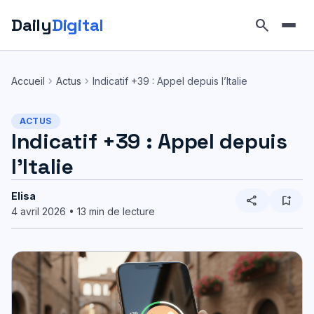
Daily
Digital
search
Aller
au
chevron_right
chevron_right
Accueil
Actus
Indicatif +39 : Appel depuis l’Italie
contenu
ACTUS
Indicatif +39 : Appel depuis
l’Italie
Elisa
share
bookmark_add
4 avril 2026 • 13 min de lecture