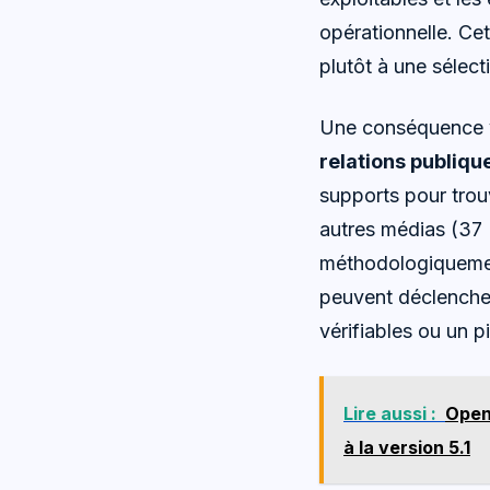
opérationnelle. Cet
plutôt à une sélect
Une conséquence vi
relations publiqu
supports pour trou
autres médias (37 
méthodologiquemen
peuvent déclencher
vérifiables ou un p
Lire aussi :
Open
à la version 5.1