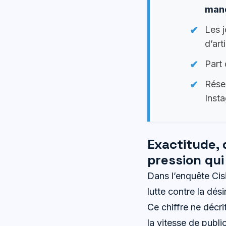
manq
Les j
d’art
Part 
Résea
Inst
Exactitude,
pression qu
Dans l’enquête Cisio
lutte contre la dés
Ce chiffre ne décri
la vitesse de publi