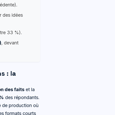
édente).
r des idées
tre 33 %).
)
, devant
 : la
on des faits
et la
 %
des répondants.
té de production où
des formats courts