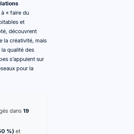
lations
 à « faire du
oitables et
ôté, découvrent
 la créativité, mais
la qualité des
ipes s’appuient sur
éseaux pour la
ogés dans
19
(50 %)
et