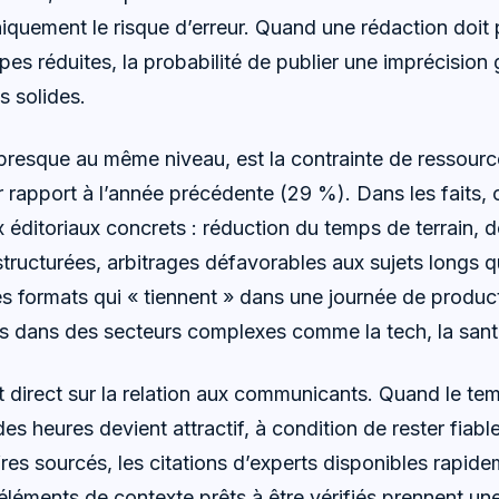
uement le risque d’erreur. Quand une rédaction doit p
ipes réduites, la probabilité de publier une imprécisio
 solides.
presque au même niveau, est la contrainte de ressourc
r rapport à l’année précédente (29 %). Dans les faits, 
x éditoriaux concrets : réduction du temps de terrain,
tructurées, arbitrages défavorables aux sujets longs qu
es formats qui « tiennent » dans une journée de produc
is dans des secteurs complexes comme la tech, la sant
et direct sur la relation aux communicants. Quand le t
des heures devient attractif, à condition de rester fiabl
ffres sourcés, les citations d’experts disponibles rapide
 éléments de contexte prêts à être vérifiés prennent un