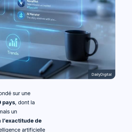
DailyDigital
fondé sur une
9 pays
, dont la
 mais un
n
l’exactitude de
lligence artificielle