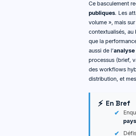
Ce basculement rec
publiques
. Les at
volume », mais sur 
contextualisés, au
que la performanc
aussi de l’
analyse
processus (brief, v
des workflows hybr
distribution, et mes
En Bref
Enquê
pay
Défis