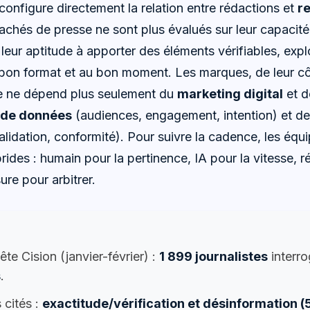
onfigure directement la relation entre rédactions et
re
tachés de presse ne sont plus évalués sur leur capacité
leur aptitude à apporter des éléments vérifiables, expl
 bon format et au bon moment. Les marques, de leur c
e ne dépend plus seulement du
marketing digital
et de
 de données
(audiences, engagement, intention) et de 
alidation, conformité). Pour suivre la cadence, les équ
ides : humain pour la pertinence, IA pour la vitesse, r
ure pour arbitrer.
te Cision (janvier-février) :
1 899 journalistes
interr
s
.
 cités :
exactitude/vérification et désinformation 