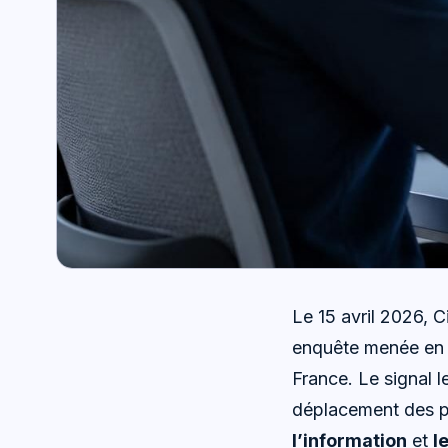
Le 15 avril 2026, 
enquête menée en j
France. Le signal l
déplacement des pr
l’information
et
l