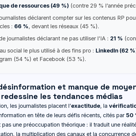
ue de ressources (49 %)
(contre 29 % l’année préc
ournalistes déclarent compter sur les contenus RP pou
icles :
66 %
, devant les réseaux (45 %).
de journalistes déclarant ne pas utiliser l’IA :
21 %
(con
u social le plus utilisé à des fins pro :
LinkedIn (62 %
agram (54 %) et Facebook (53 %).
 désinformation et manque de moyens
i redessine les tendances médias
n, les journalistes placent l’
exactitude
, la
vérificati
information en tête de leurs défis récents, cités par
50
t pas une préoccupation théorique : il traduit une réali
cation, la multiplication des canaux et la concurrence 