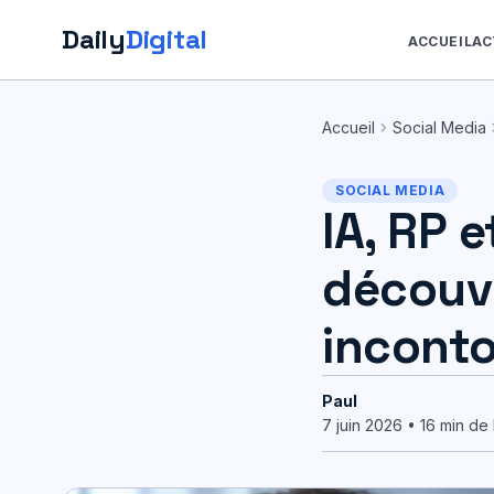
Daily
Digital
ACCUEIL
AC
Aller
au
chevron_right
chevr
Accueil
Social Media
contenu
SOCIAL MEDIA
IA, RP 
découv
incont
Paul
7 juin 2026 • 16 min de 