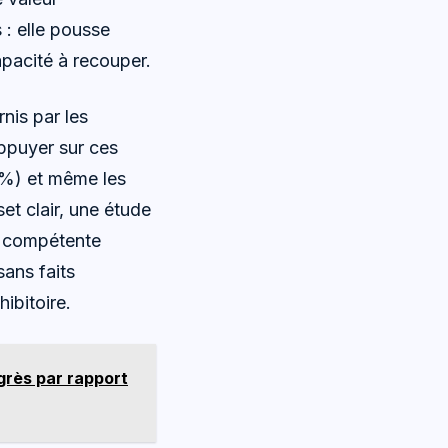
 : elle pousse
apacité à recouper.
nis par les
appuyer sur ces
5 %) et même les
t clair, une étude
t compétente
ans faits
ibitoire.
grès par rapport