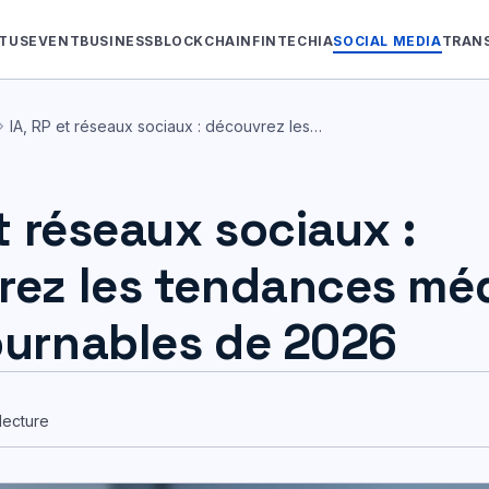
TUS
EVENT
BUSINESS
BLOCKCHAIN
FINTECH
IA
SOCIAL MEDIA
TRAN
on_right
IA, RP et réseaux sociaux : découvrez les…
et réseaux sociaux :
rez les tendances mé
ournables de 2026
lecture