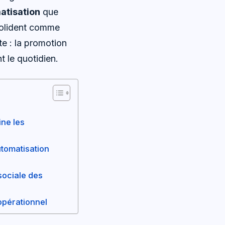
atisation
que
olident comme
te : la promotion
t le quotidien.
ine les
utomatisation
sociale des
 opérationnel