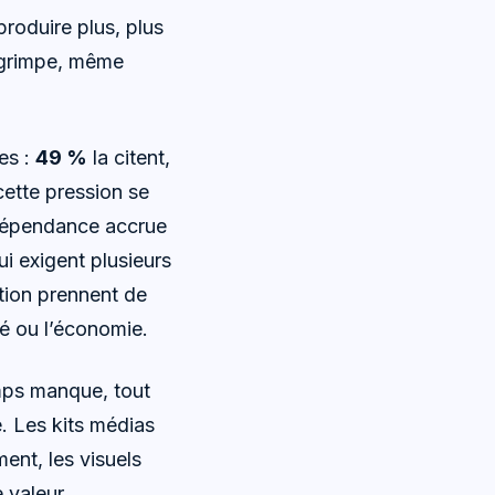
roduire plus, plus
n grimpe, même
es :
49 %
la citent,
cette pression se
 dépendance accrue
i exigent plusieurs
tion prennent de
é ou l’économie.
emps manque, tout
e. Les kits médias
ment, les visuels
e valeur