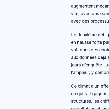
augmentent mécaniq
vite, avec des équ
avec des processus
Le deuxième défi, 
en hausse forte pa
voit dans des choi
aux données déjà s
jours d’enquête. L
l’ampleur, y compr
Ce climat a un eff
ce qui fait gagner 
structurés, les chi
exploitables et les