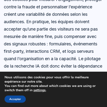
contre la fraude et personnaliser l’expérience
créent une variabilité de données selon les
audiences. En pratique, les équipes doivent
accepter qu’une partie des visiteurs ne sera pas
mesurée de manière fine, puis compenser avec
des signaux robustes : formulaires, événements
first-party, interactions CRM, et logs serveurs
quand l’organisation en a la capacité. Le pilotage
de la recherche IA doit donc éviter la dépendance
à un seul indicateur.
Nous utilisons des cookies pour vous offrir la meilleure
expérience sur notre site.
You can find out more about which cookies we are using or
Dans un environnement comme HubSpot, cette
switch them off in
settings
.
contrainte pousse à mieux exploiter les
Accepter
conversions identifiées. Dans un environnement