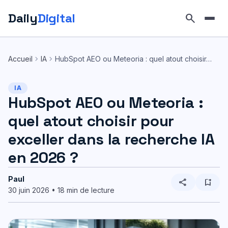
Daily
Digital
search
Aller
au
chevron_right
chevron_right
Accueil
IA
HubSpot AEO ou Meteoria : quel atout choisir…
contenu
IA
HubSpot AEO ou Meteoria :
quel atout choisir pour
exceller dans la recherche IA
en 2026 ?
Paul
share
bookmark_add
30 juin 2026 • 18 min de lecture